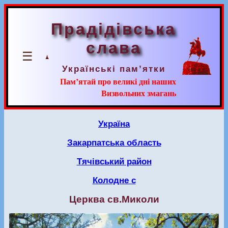
Прадідівська
слава
☰
Українські пам’ятки
Пам’ятай про великі дні наших
Визвольних змагань
Україна
Закарпатська область
Тячівський район
Колодне с
Церква св.Миколи