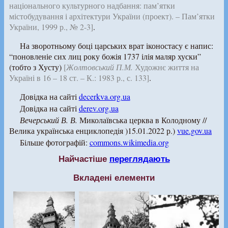
національного культурного надбання: пам’ятки
містобудування і архітектури України (проект). – Пам’ятки
України, 1999 р., № 2-3]
.
На зворотньому боці царських врат іконостасу є напис:
“поновленіе сих лиц року божія 1737 ілія маляр хуски”
(тобто з Хусту)
[
Жолтовський П.М.
Художнє життя на
Україні в 16 – 18 ст. – К.: 1983 р., с. 133]
.
Довідка на сайті
decerkva.org.ua
Довідка на сайті
derev.org.ua
Вечерський В. В.
Миколаївська церква в Колодному //
Велика українська енциклопедія )15.01.2022 р.)
vue.gov.ua
Більше фотографій:
commons.wikimedia.org
Найчастіше
переглядають
Вкладені елементи