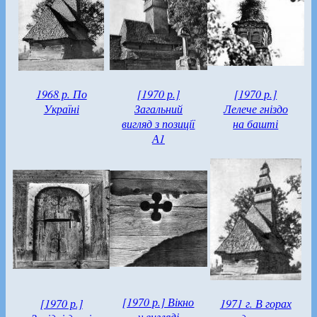
1968 р. По
[1970 р.]
[1970 р.]
Україні
Загальний
Лелече гніздо
вигляд з позиції
на башті
А1
[1970 р.] Вікно
[1970 р.]
1971 г. В горах
у вигляді