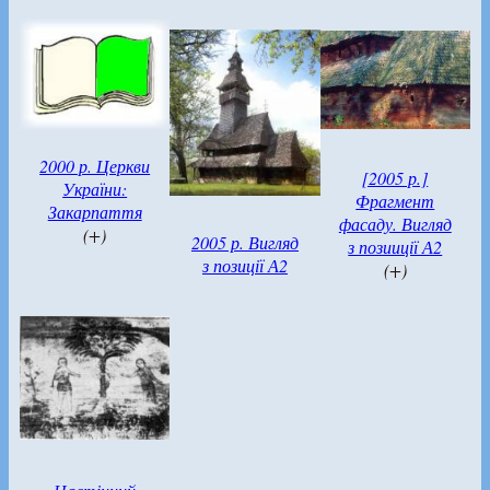
2000 р. Церкви
[2005 р.]
України:
Фрагмент
Закарпаття
фасаду. Вигляд
(+)
2005 р. Вигляд
з позииції А2
з позиції А2
(+)