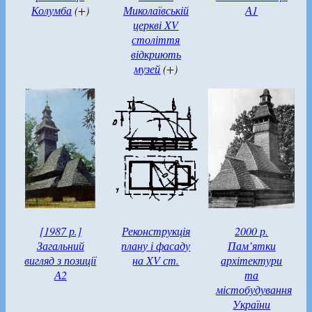
Колумба
(+)
Миколаївській
А1
церкві XV
століття
відкриють
музей
(+)
[1987 р.]
Реконструкція
2000 р.
Загальний
плану і фасаду
Пам’ятки
вигляд з позиції
на XV ст.
архітектури
А2
та
містобудування
України