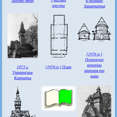
Західні двері
и долинах
хреста
Закарпатья
[1976 р.]
Поперечні
перерізи
1973 г.
[1976 р.] План
вівтаря та
Украинские
нави
Карпаты