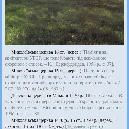
Миколаївська церква 16 ст. (дерев.)
[Пам’ятники
архітектури УРСР, що перебувають під державною
охороною : список. – К. : Держбудвидав, 1956 р., с. 37]
.
Миколаївська церква 16 ст. (дерев.)
[Постанова Ради
міністрів УРСР “Про впорядкування справи обліку та
охорони пам’ятників архітектури на території Української
РСР” № 970 від 24.08.1963 р.]
.
Дерев’яна церква св.Миколи 1470 р., 18 ст.
[
Слободян В.
Каталог існуючих дерев'яних церков України і українських
етнічних земель. – Вісник ін-ту Укрзахідпроектреставрація,
1996 р., т. 4, с. 88].
Миколаївська церква 1470 р., 16 ст., 1770 р. (дерев.) і
дзвіниця 1 пол. 18 ст. (дерев.)
[Державний реєстр