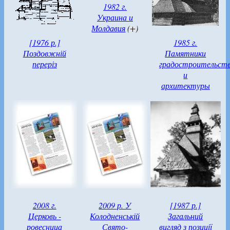
1982 г.
Украина и
Молдавия
(+)
[1976 р.]
1985 г.
Поздовжній
Памятники
переріз
градостроительст
и
архитектуры
2008 г.
2009 р. У
[1987 р.]
Церковь -
Колодненській
Загальний
ровесница
Свято-
вигляд з позиції