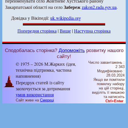
перейменувати село Жовтневе Хустського району
Забереж
Закарпатської області на село
zakon2.rada.gov.ua
.
Довідка у Вікіпедії:
uk.wikipedia.org
Попередня сторінка
|
Вище
|
Наступна сторінка
Сподобалась сторінка?
Допоможіть
розвитку нашого
сайту!
Число завантажень :
© 1975 – 2026 М.Жарких (ідея,
2 343
технічна підтримка, частина
Модифіковано :
наповнення)
28.03.2024
Якщо ви помітили
Передрук статей із сайту
помилку набору
заохочується за дотримання
на цiй сторiнцi,
видiлiть її мишкою
умов використання
та натисніть
Сайт живе на
Смереці
Ctrl+Enter
.