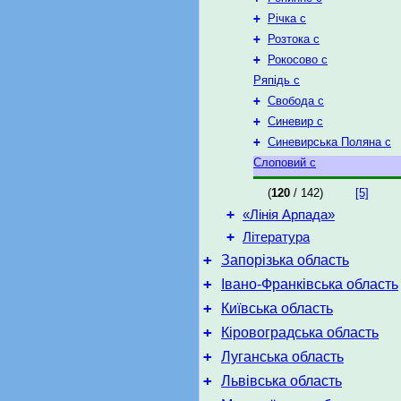
+
Річка с
+
Розтока с
+
Рокосово с
Ряпідь с
+
Свобода с
+
Синевир с
+
Синевирська Поляна с
Слоповий с
(
120
/ 142)
[5]
+
«Лінія Арпада»
+
Література
+
Запорізька область
+
Івано-Франківська область
+
Київська область
+
Кіровоградська область
+
Луганська область
+
Львівська область