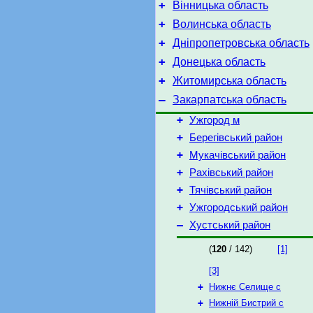
+
Вінницька область
+
Волинська область
+
Дніпропетровська область
+
Донецька область
+
Житомирська область
–
Закарпатська область
+
Ужгород м
+
Берегівський район
+
Мукачівський район
+
Рахівський район
+
Тячівський район
+
Ужгородський район
–
Хустський район
(
120
/ 142)
[1]
[3]
+
Нижнє Селище с
+
Нижній Бистрий с