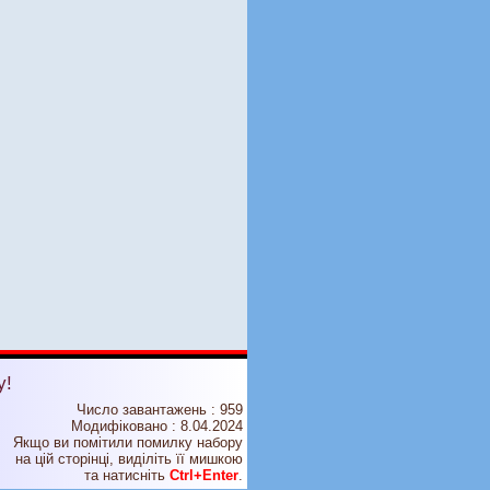
у!
Число завантажень : 959
Модифіковано :
8.04.2024
Якщо ви помітили помилку набору
на цiй сторiнцi, видiлiть її мишкою
та натисніть
Ctrl+Enter
.