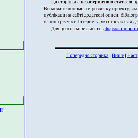
незавершеною статтею
Ця сторінка є
пр
Ви можете допомогти розвитку проекту, як
публікації на сайті додаткові описи, бібліог
на інші ресурси Інтернету, які стосуються да
Для цього скористайтесь
формою зворотн
Попередня сторінка
|
Вище
|
Наст
[2]