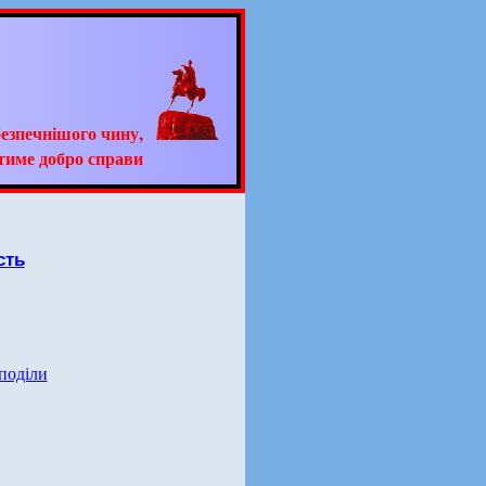
езпечнішого чину,
тиме добро справи
сть
 поділи