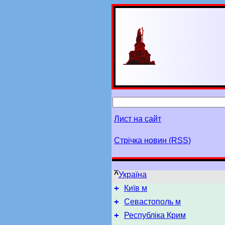
Лист на сайт
Стрічка новин (RSS)
^
Україна
+
Київ м
+
Севастополь м
+
Республіка Крим