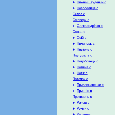
+
Нижній Студений с
+
Новоселиця с
Облаз с
Ожоверх с
+
Олександрівка с
Осава с
+
Осій с
+
Пилипець с
+
Підгірне с
Підчумаль с
+
Подобовець с
+
Поляна с
+
Потік с
Поточок с
+
Приборжавське с
+
Присліп с
Противень с
+
Ракош с
+
Рекіти с
+
Репинне с