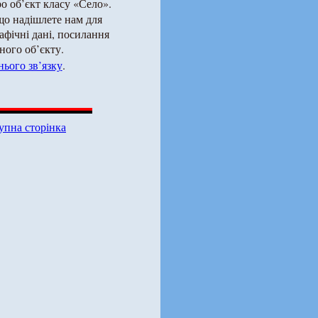
о об’єкт класу «Село».
що надішлете нам для
рафічні дані, посилання
ного об’єкту.
ього зв’язку
.
упна сторінка