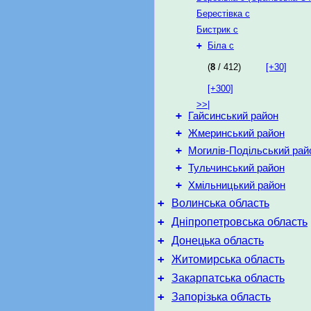
Берестівка с
Бистрик с
+
Біла с
(
8
/ 412)
[+30]
[+300]
>>|
+
Гайсинський район
+
Жмеринський район
+
Могилів-Подільський рай
+
Тульчинський район
+
Хмільницький район
+
Волинська область
+
Дніпропетровська область
+
Донецька область
+
Житомирська область
+
Закарпатська область
+
Запорізька область