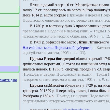
Літин відомий з сер. 16 ст. Магдебурзьке право
замку 17 ст. проглядалось на березі р.Згар поблизу
Десь 1614 р. місто згоріло
[Приходы и церкви Подо
Подольского епархиального историко-статистическог
В 1780 р. в містечку було 3 православних церк
православия в Подолии в период унии. – Труды По
историко-археологического общества, 1916 г., т. 12,
Літин
В 1905 р. зафіксовано місто
Літинського
Населённые места Подольской губернии
. – Камен
изд.губ.стат.комитета, 1905 г., с. 133]
.
Церква Різдва богородиці
відома з ерекції 1748
зруйнованої ворогами). Стояла на північний захід ві
звалась новою. В 1836 р. споруда продана у с.Сева
[Приходы и церкви Подольской епархии. – Труды 
историко-статистического комитета, 1901 г., т. 9, с.
ачаття діви
Церква св.Михаїла
збудована у 1729 р. на місц
триверха. У 1829 р. її верх обрушився, і вона більш
Розібрана у 1834 р.
[Приходы и церкви Подольской 
епархиального историко-статистического комитета, 19
Довідка у Вікіпедії:
uk.wikipedia.org