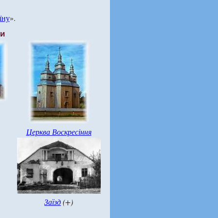
їну
».
ти
Церква Воскресіння
Заїзд
(+)