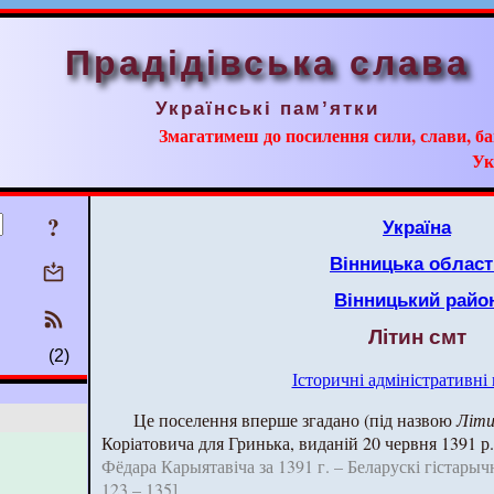
Прадідівська слава
Українські пам’ятки
Змагатимеш до посилення сили, слави, ба
Ук
?
Україна
Вінницька област
Вінницький райо
Літин смт
(2)
Історичні адміністративні
Це поселення вперше згадано (під назвою
Літи
Коріатовича для Гринька, виданій 20 червня 1391 р
Фёдара Карыятавіча за 1391 г. – Беларускі гістарычны 
123 – 135]
.