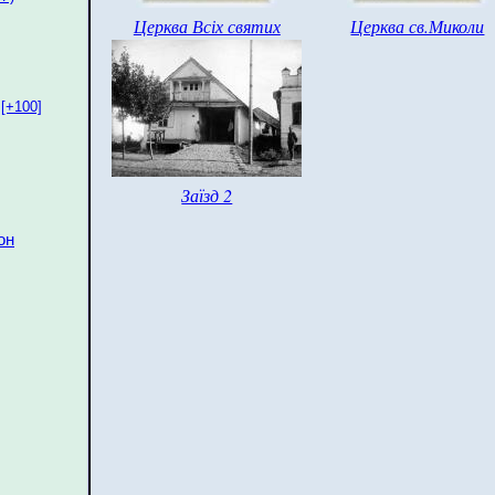
Церква Всіх святих
Церква св.Миколи
[+100]
Заїзд 2
он