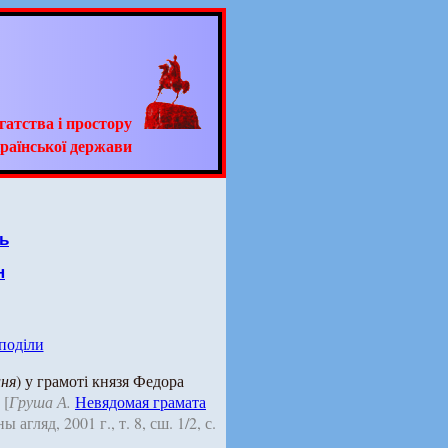
гатства і простору
раїнської держави
ь
н
 поділи
ня
) у грамоті князя Федора
.
[
Груша А.
Невядомая грамата
агляд, 2001 г., т. 8, сш. 1/2, с.