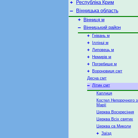
+
Республіка Крим
–
Вінницька область
+
Вінниця м
–
Вінницький район
+
Гнівань м
+
Іллінці м
+
Липовець м
+
Немирів м
+
Погребище м
+
Вороновиця смт
Десна смт
–
Літин смт
Каплиця
Костел Непорочного з
Марії
Церква Воскресіння
Церква Всіх святих
Церква св.Миколи
+
Заїзд