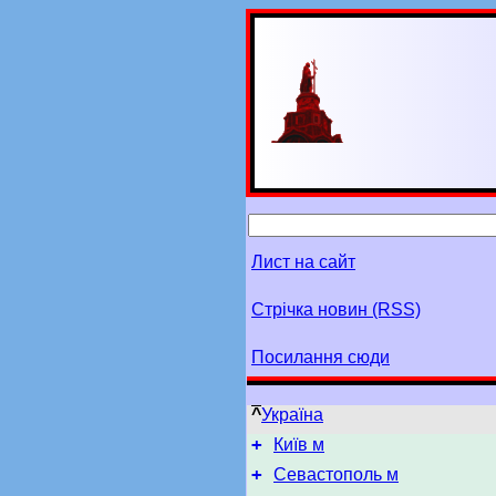
Лист на сайт
Стрічка новин (RSS)
Посилання сюди
^
Україна
+
Київ м
+
Севастополь м