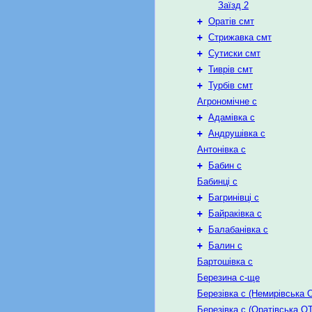
Заїзд 2
+
Оратів смт
+
Стрижавка смт
+
Сутиски смт
+
Тиврів смт
+
Турбів смт
Агрономічне с
+
Адамівка с
+
Андрушівка с
Антонівка с
+
Бабин с
Бабинці с
+
Багринівці с
+
Байраківка с
+
Балабанівка с
+
Балин с
Бартошівка с
Березина с-ще
Березівка с (Немирівська 
Березівка с (Оратівська О