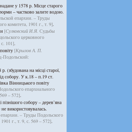
 надане у 1578 р. Місце старого
 тюрми – частково залите водою.
льской епархии. – Труды
о комитета, 1901 г., т. 9]
.
ви
[
Сулковский И.Я.
Судьбы
дольского церковного
 с. 101]
.
 повіту
[
Крылов А. П.
ец-Подольский:
 р. (збудована на місці старої,
д собору. У к.18 – п.19 ст.
рівка Вінницького повіту
Подольского епархиального
 569 – 572]
.
і пізнішого собору – дерев’яна
е не використовувалась.
епархии. – Труды Подольского
01 г., т. 9, с. 569 – 572]
.