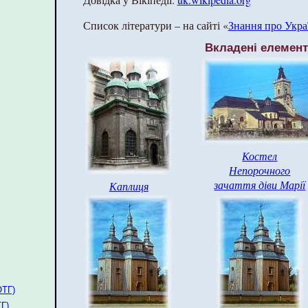
Список літератури – на сайті «
Знання про Укра
Вкладені елемен
Костел
Непорочного
зачаття діви Марії
Каплиця
ОТГ)
ТГ)