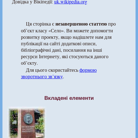
Довідка у Вікіпедії:
uk.wikipedia.org
незавершеною статтею
Ця сторінка є
про
об’єкт класу «Село». Ви можете допомогти
розвитку проекту, якщо надішлете нам для
публікації на сайті додаткові описи,
бібліографічні дані, посилання на інші
ресурси Інтернету, які стосуються даного
об’єкту.
Для цього скористайтесь
формою
зворотнього зв’язку
.
Вкладені елементи