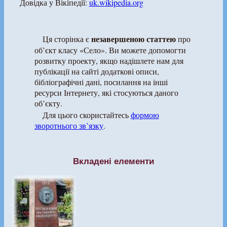
Довідка у Вікіпедії:
uk.wikipedia.org
незавершеною статтею
Ця сторінка є
про
об’єкт класу «Село». Ви можете допомогти
розвитку проекту, якщо надішлете нам для
публікації на сайті додаткові описи,
бібліографічні дані, посилання на інші
ресурси Інтернету, які стосуються даного
об’єкту.
Для цього скористайтесь
формою
зворотнього зв’язку
.
Вкладені елементи