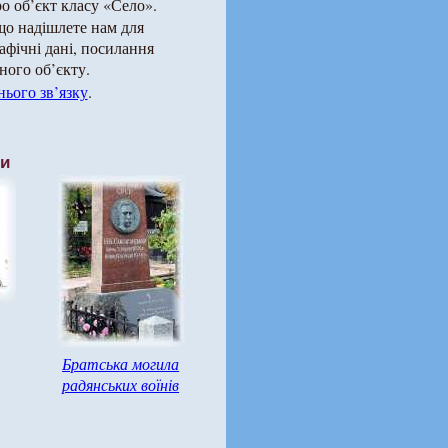
о об’єкт класу «Село».
що надішлете нам для
рафічні дані, посилання
ного об’єкту.
ього зв’язку
.
ти
Братська могила
радянських воїнів