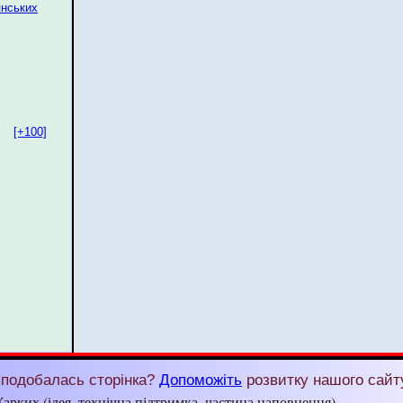
янських
[+100]
подобалась сторінка?
Допоможіть
розвитку нашого сайт
арких (ідея, технічна підтримка, частина наповнення)