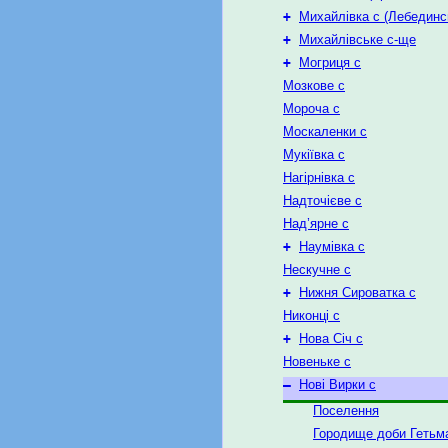
+
Михайлівка с (Лебединс
+
Михайлівське с-ще
+
Могриця с
Мозкове с
Мороча с
Москаленки с
Мукіївка с
Нагірнівка с
Надточієве с
Над’ярне с
+
Наумівка с
Нескучне с
+
Нижня Сироватка с
Никонці с
+
Нова Січ с
Новеньке с
–
Нові Вирки с
Поселення
Городище доби Геть