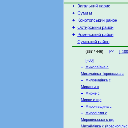
+
Загальний нарис
+
Суми м
+
Конотопський район
+
Охтирський район
+
Роменський район
–
Сумський район
|<<
(
267
/ 446)
[–100
[–30]
+
Миколаївка с
Миколаївка-Тернівська с
+
Миловидівка с
Мирлоги с
+
Мирне с
Мирне с-ще
+
Миронівщина с
+
Миропілля с
Миропільське с-ще
Михайлівка с (Краснопільс