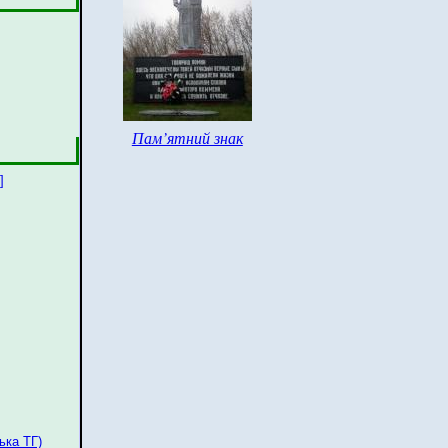
Пам’ятний знак
]
ька ТГ)