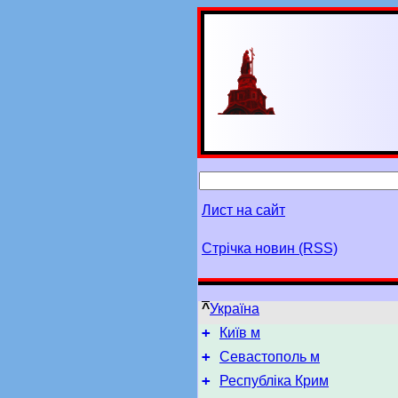
Лист на сайт
Стрічка новин (RSS)
^
Україна
+
Київ м
+
Севастополь м
+
Республіка Крим