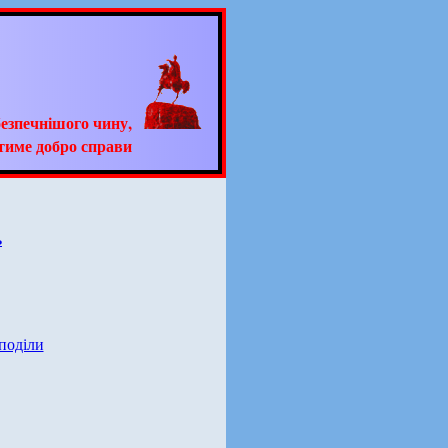
езпечнішого чину,
тиме добро справи
ь
 поділи