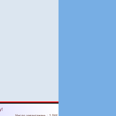
у!
Число завантажень : 1 044