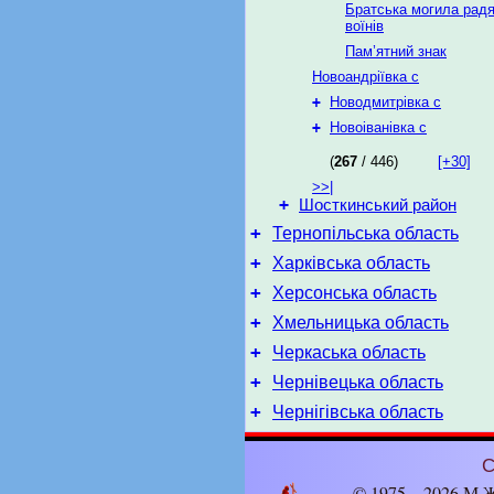
Братська могила рад
воїнів
Пам’ятний знак
Новоандріївка с
+
Новодмитрівка с
+
Новоіванівка с
(
267
/ 446)
[+30]
>>|
+
Шосткинський район
+
Тернопільська область
+
Харківська область
+
Херсонська область
+
Хмельницька область
+
Черкаська область
+
Чернівецька область
+
Чернігівська область
С
© 1975 – 2026 М.Ж