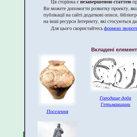
незавершеною статтею
Ця сторінка є
пр
Ви можете допомогти розвитку проекту, як
публікації на сайті додаткові описи, бібліог
на інші ресурси Інтернету, які стосуються да
Для цього скористайтесь
формою зворотн
Вкладені елемен
Городище доби
Гетьманщини
Поселення