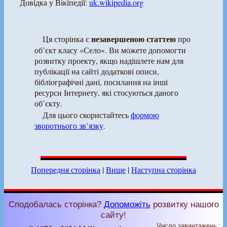
Довідка у Вікіпедії:
uk.wikipedia.org
незавершеною статтею
Ця сторінка є
про
об’єкт класу «Село». Ви можете допомогти
розвитку проекту, якщо надішлете нам для
публікації на сайті додаткові описи,
бібліографічні дані, посилання на інші
ресурси Інтернету, які стосуються даного
об’єкту.
Для цього скористайтесь
формою
зворотнього зв’язку
.
Попередня сторінка
|
Вище
|
Наступна сторінка
Сподобалась сторінка?
Допоможіть
розвитку нашого
сайту!
Число завантажень :