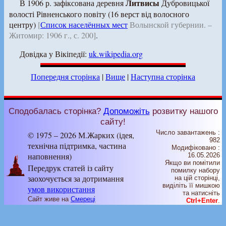
Литвисы
В 1906 р. зафіксована деревня
Дубровицької
волості Рівненського повіту (16 верст від волосного
центру)
[
Список населённых мест
Волынской губернии. –
Житомир: 1906 г., с. 200]
.
Довідка у Вікіпедії:
uk.wikipedia.org
Попередня сторінка
|
Вище
|
Наступна сторінка
Сподобалась сторінка?
Допоможіть
розвитку нашого
сайту!
Число завантажень :
© 1975 – 2026 М.Жарких (ідея,
982
технічна підтримка, частина
Модифіковано :
наповнення)
16.05.2026
Якщо ви помітили
Передрук статей із сайту
помилку набору
заохочується за дотримання
на цiй сторiнцi,
видiлiть її мишкою
умов використання
та натисніть
Сайт живе на
Смереці
Ctrl+Enter
.