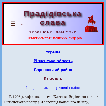
Прадідівська
слава
☰
Українські пам’ятки
Пімсти смерть великих лицарів
Україна
Рівненська область
Сарненський район
Клесів с
Історичні адміністративні поділи
Клесово
В 1906 р. зафіксовано село
Вирівської волості
Рівненського повіту (10 верст від волосного центру)