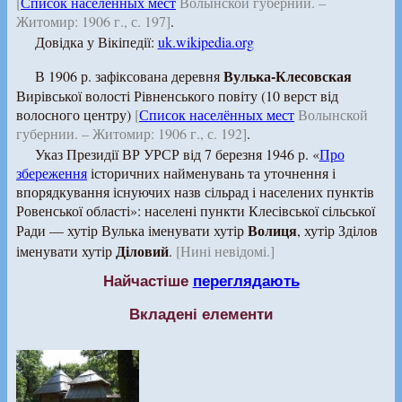
[
Список населённых мест
Волынской губернии. –
Житомир: 1906 г., с. 197]
.
Довідка у Вікіпедії:
uk.wikipedia.org
Вулька-Клесовская
В 1906 р. зафіксована деревня
Вирівської волості Рівненського повіту (10 верст від
волосного центру)
[
Список населённых мест
Волынской
губернии. – Житомир: 1906 г., с. 192]
.
Указ Президії ВР УРСР від 7 березня 1946 р. «
Про
збереження
історичних найменувань та уточнення і
впорядкування існуючих назв сільрад і населених пунктів
Ровенської області»: населені пункти Клесівської сільської
Волиця
Ради — хутір Вулька іменувати хутір
, хутір Зділов
Діловий
іменувати хутір
.
[Нині невідомі.]
Найчастіше
переглядають
Вкладені елементи