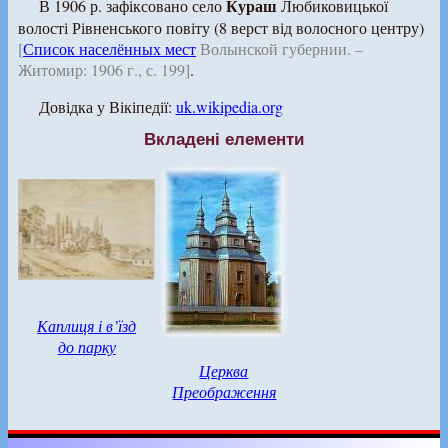
Кураш
В 1906 р. зафіксовано село
Любиковицької
волості Рівненського повіту (8 верст від волосного центру)
[
Список населённых мест
Волынской губернии. –
Житомир: 1906 г., с. 199]
.
Довідка у Вікіпедії:
uk.wikipedia.org
Вкладені елементи
Каплиця і в’їзд
до парку
Церква
Преображення