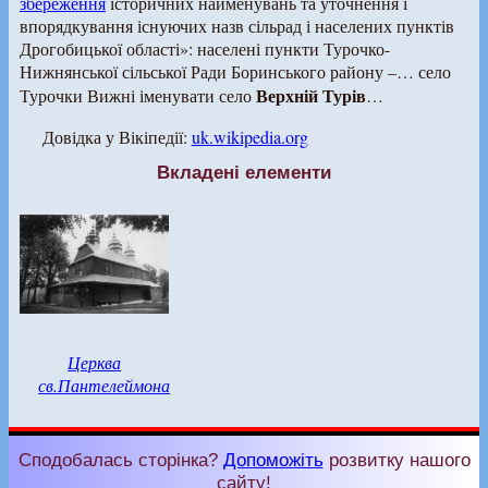
збереження
історичних найменувань та уточнення і
впорядкування існуючих назв сільрад і населених пунктів
Дрогобицької області»: населені пункти Турочко-
Нижнянської сільської Ради Боринського району –… село
Верхній Турів
Турочки Вижні іменувати село
…
Довідка у Вікіпедії:
uk.wikipedia.org
Вкладені елементи
Церква
св.Пантелеймона
Сподобалась сторінка?
Допоможіть
розвитку нашого
сайту!