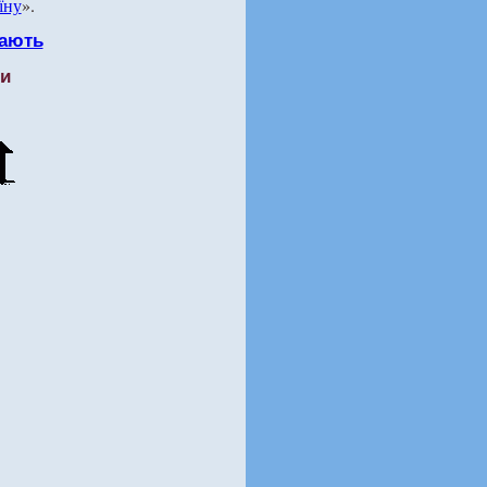
їну
».
ають
ти