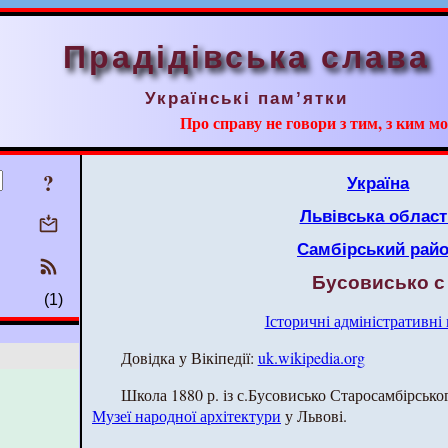
Прадідівська слава
Українські пам’ятки
Про справу не говори з тим, з ким мо
?
Україна
Львівська област
Самбірський рай
Бусовисько с
(1)
Історичні адміністративні
Довідка у Вікіпедії:
uk.wikipedia.org
Школа 1880 р. із с.Бусовисько Старосамбірськог
Музеї народної архітектури
у Львові.