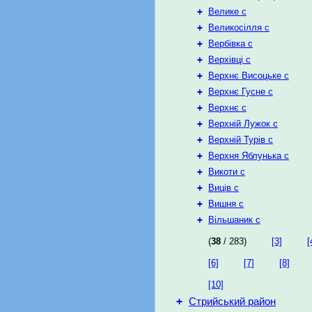
+
Велике с
+
Великосілля с
+
Вербівка с
+
Верхівці с
+
Верхнє Висоцьке с
+
Верхнє Гусне с
+
Верхнє с
+
Верхній Лужок с
+
Верхній Турів с
+
Верхня Яблунька с
+
Викоти с
+
Виців с
+
Вишня с
+
Вільшаник с
(
38
/ 283)
[3]
[
[6]
[7]
[8]
[10]
+
Стрийський район