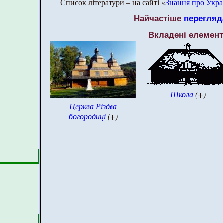
Список літератури – на сайті «
Знання про Укра
Найчастіше
перегляд
Вкладені елемен
Школа
(+)
Церква Різдва
богородиці
(+)