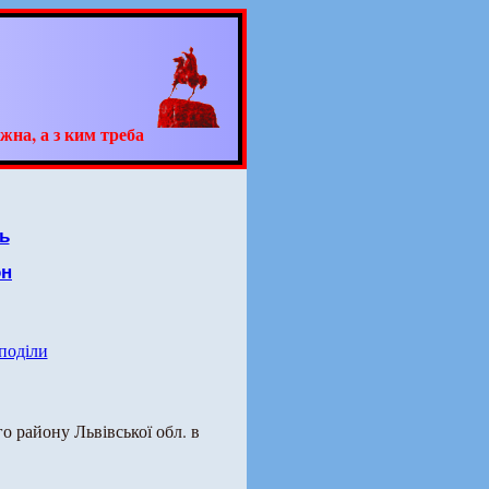
жна, а з ким треба
ь
он
 поділи
о району Львівської обл. в