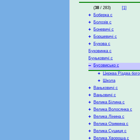
(
38
/ 283)
[1]
+
Боберка с
+
Болозів с
+
Боневичі с
+
Боршевичі с
+
Букова с
Буковинка с
Буньковичі с
–
Бусовисько с
+
Церква Різдва бого
+
Школа
+
Ваньковичі с
+
Ваньовичі с
+
Велика Білина с
+
Велика Волосянка с
+
Велика Лінина с
+
Велика Озимина с
+
Велика Сушиця с
+
Велика Хвороща с