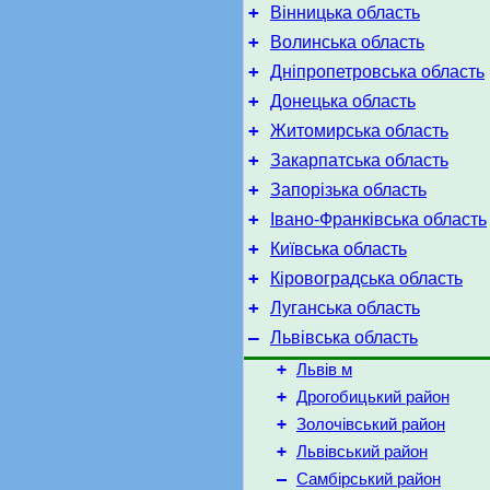
+
Вінницька область
+
Волинська область
+
Дніпропетровська область
+
Донецька область
+
Житомирська область
+
Закарпатська область
+
Запорізька область
+
Івано-Франківська область
+
Київська область
+
Кіровоградська область
+
Луганська область
–
Львівська область
+
Львів м
+
Дрогобицький район
+
Золочівський район
+
Львівський район
–
Самбірський район