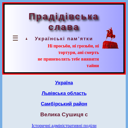
Прадідівська
слава
☰
Українські пам’ятки
Ні просьби, ні грозьби, ні
тортури, ані смерть
не приневолять тебе виявити
тайни
Україна
Львівська область
Самбірський район
Велика Сушиця с
Історичні адміністративні поділи