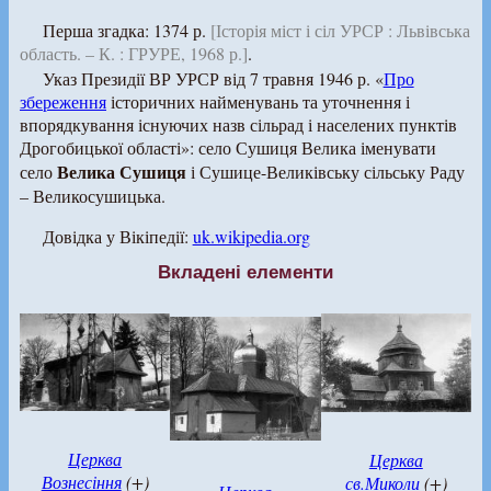
Перша згадка: 1374 р.
[Історія міст і сіл УРСР : Львівська
область. – К. : ГРУРЕ, 1968 р.]
.
Указ Президії ВР УРСР від 7 травня 1946 р. «
Про
збереження
історичних найменувань та уточнення і
впорядкування існуючих назв сільрад і населених пунктів
Дрогобицької області»: село Сушиця Велика іменувати
Велика Сушиця
село
і Сушице-Великівську сільську Раду
– Великосушицька.
Довідка у Вікіпедії:
uk.wikipedia.org
Вкладені елементи
Церква
Церква
Вознесіння
(+)
св.Миколи
(+)