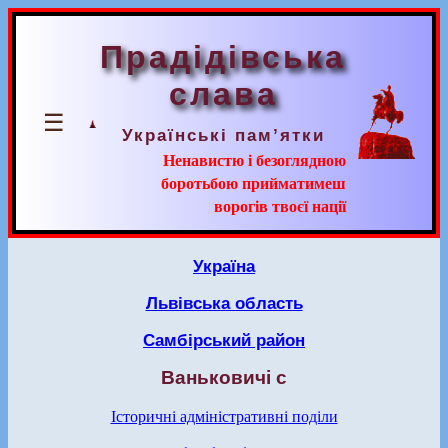
Прадідівська
слава
☰
Українські пам’ятки
Ненавистю і безоглядною
боротьбою прийматимеш
ворогів твоєї нації
Україна
Львівська область
Самбірський район
Ваньковичі с
Історичні адміністративні поділи