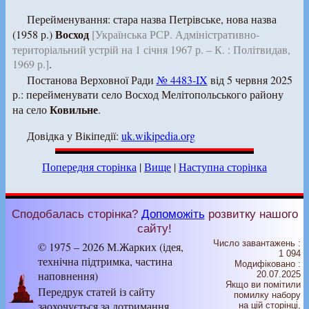
Перейменування: стара назва Петрівське, нова назва
Восход
(1958 р.)
[Українська РСР. Адміністративно-
територіальний устрій на 1 січня 1967 р. – К. : Політвидав,
1969 р.]
.
Постанова Верховної Ради
№ 4483-IX
від 5 червня 2025
р.: перейменувати село Восход Мелітопольського району
Ковильне
на село
.
Довідка у Вікіпедії:
uk.wikipedia.org
Попередня сторінка
|
Вище
|
Наступна сторінка
Сподобалась сторінка?
Допоможіть
розвитку нашого
сайту!
Число завантажень :
© 1975 – 2026 М.Жарких (ідея,
1 094
технічна підтримка, частина
Модифіковано :
наповнення)
20.07.2025
Якщо ви помітили
Передрук статей із сайту
помилку набору
заохочується за дотримання
на цiй сторiнцi,