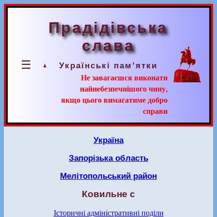
Прадідівська
слава
☰
Українські пам’ятки
Не завагаєшся виконати
найнебезпечнішого чину,
якщо цього вимагатиме добро
справи
Україна
Запорізька область
Мелітопольський район
Ковильне с
Історичні адміністративні поділи