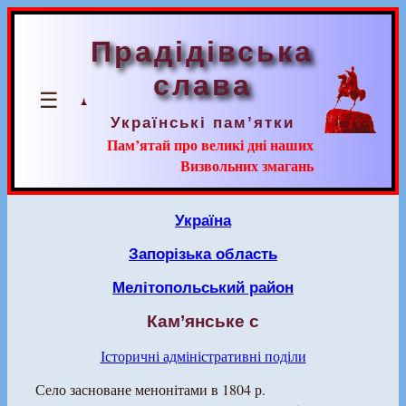
Прадідівська
слава
☰
Українські пам’ятки
Пам’ятай про великі дні наших
Визвольних змагань
Україна
Запорізька область
Мелітопольський район
Кам’янське с
Історичні адміністративні поділи
Село засноване менонітами в 1804 р.