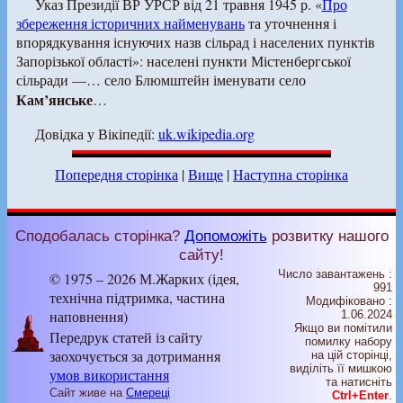
Указ Президії ВР УРСР від 21 травня 1945 р. «
Про
збереження історичних найменувань
та уточнення і
впорядкування існуючих назв сільрад і населених пунктів
Запорізької області»: населені пункти Містенбергської
сільради —… село Блюмштейн іменувати село
Кам’янське
…
Довідка у Вікіпедії:
uk.wikipedia.org
Попередня сторінка
|
Вище
|
Наступна сторінка
Сподобалась сторінка?
Допоможіть
розвитку нашого
сайту!
Число завантажень :
© 1975 – 2026 М.Жарких (ідея,
991
технічна підтримка, частина
Модифіковано :
наповнення)
1.06.2024
Якщо ви помітили
Передрук статей із сайту
помилку набору
заохочується за дотримання
на цiй сторiнцi,
видiлiть її мишкою
умов використання
та натисніть
Сайт живе на
Смереці
Ctrl+Enter
.