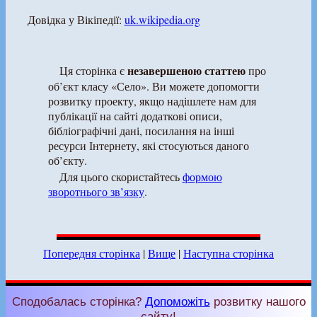
Довідка у Вікіпедії:
uk.wikipedia.org
незавершеною статтею
Ця сторінка є
про
об’єкт класу «Село». Ви можете допомогти
розвитку проекту, якщо надішлете нам для
публікації на сайті додаткові описи,
бібліографічні дані, посилання на інші
ресурси Інтернету, які стосуються даного
об’єкту.
Для цього скористайтесь
формою
зворотнього зв’язку
.
Попередня сторінка
|
Вище
|
Наступна сторінка
Сподобалась сторінка?
Допоможіть
розвитку нашого
сайту!