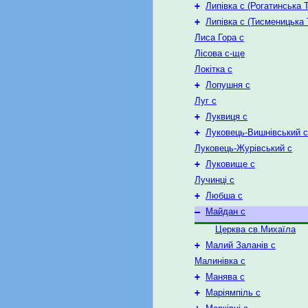
+
Липівка с (Рогатинська 
+
Липівка с (Тисменицька 
Лиса Гора с
Лісова с-ще
Локітка с
+
Лопушня с
Луг с
+
Луквиця с
+
Луковець-Вишнівський с
Луковець-Журівський с
+
Луковище с
Лучинці с
+
Любша с
–
Майдан с
Церква св.Михаїла
+
Малий Заланів с
Малинівка с
+
Манява с
+
Маріямпіль с