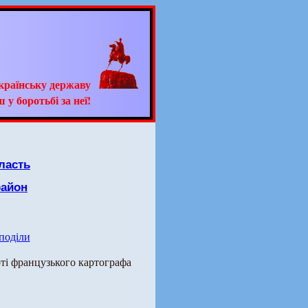
країнську державу
 у боротьбі за неї!
ласть
район
 поділи
рті французького картографа