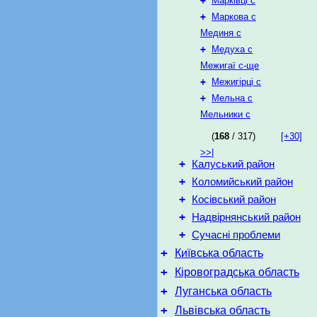
+
Марківці с
+
Маркова с
Мединя с
+
Медуха с
Межигаї с-ще
+
Межигірці с
+
Мельна с
Мельники с
(
168
/ 317)
[+30]
>>|
+
Калуський район
+
Коломийський район
+
Косівський район
+
Надвірнянський район
+
Сучасні проблеми
+
Київська область
+
Кіровоградська область
+
Луганська область
+
Львівська область