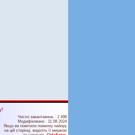
у!
Число завантажень : 2 498
Модифіковано :
11.08.2024
Якщо ви помітили помилку набору
на цiй сторiнцi, видiлiть її мишкою
та натисніть
Ctrl+Enter
.