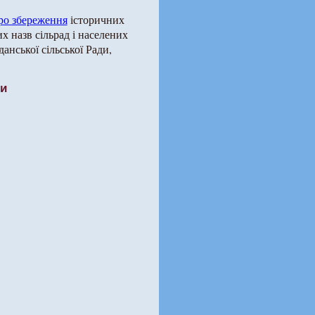
ро збереження
історичних
х назв сільрад і населених
анської сільської Ради,
ти