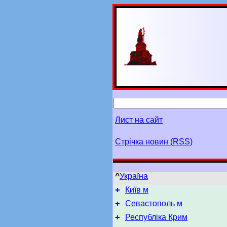
Лист на сайт
Стрічка новин (RSS)
^
Україна
+
Київ м
+
Севастополь м
+
Республіка Крим