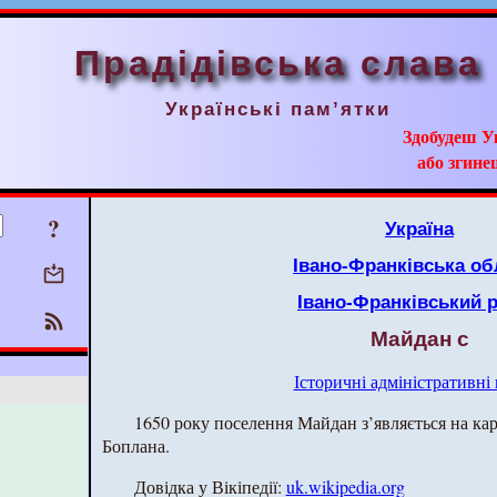
Прадідівська слава
Українські пам’ятки
Здобудеш У
або згинеш
?
Україна
Івано-Франківська об
Івано-Франківський 
Майдан с
Історичні адміністративні
1650 року поселення Майдан з’являється на ка
Боплана.
Довідка у Вікіпедії:
uk.wikipedia.org