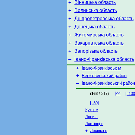
+
Вінницька область
+
Волинська область
+
Дніпропетровська область
+
Донецька область
+
Житомирська область
+
Закарпатська область
+
Запорізька область
–
Івано-Франківська область
+
Івано-Франківськ м
+
Верховинський район
–
Івано-Франківський район
|<<
(
168
/ 317)
[–100
[–30]
Кутці с
Лани с
Ластівці с
+
Лесівка с