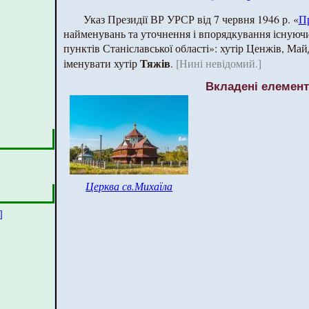
Указ Президії ВР УРСР від 7 червня 1946 р. «
П
найменувань та уточнення і впорядкування існуючи
пунктів Станіславської області»: хутір Ценжів, Майд
Тяжів
іменувати хутір
.
[Нині невідомий.]
Вкладені елемен
Церква св.Михаїла
]