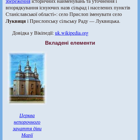
збереження
історичних найменувань та уточнення і
впорядкування існуючих назв сільрад і населених пунктів
Станіславської області»: село Прислоп іменувати село
Луквиця
і Прислопську сільську Раду — Луквицька.
Довідка у Вікіпедії:
uk.wikipedia.org
Вкладені елементи
Церква
непорочного
зачаття діви
Марії