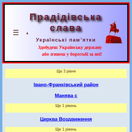
Прадідівська
слава
☰
Українські пам’ятки
Здобудеш Українську державу
або згинеш у боротьбі за неї!
Ще 3 рівня
Івано-Франківський район
Манява с
Ще 1 рівень
Церква Воздвиження
Ще 1 рівень