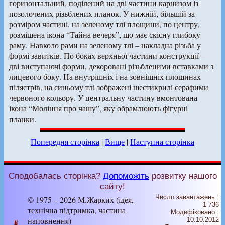
горизонтальний, поділений на дві частини карнизом із
позолочених різьблених планок. У нижній, більшій за
розміром частині, на зеленому тлі площини, по центру,
розміщена ікона “Тайна вечеря”, що має скісну глибоку
раму. Навколо рами на зеленому тлі – накладна різьба у
формі завитків. По боках верхньої частини конструкції –
дві виступаючі форми, декоровані різьбленими вставками з
лицевого боку. На внутрішніх і на зовнішніх площинах
пілястрів, на синьому тлі зображені шестикрилі серафими
червоного кольору. У центральну частину вмонтована
ікона “Моління про чашу”, яку обрамлюють фігурні
планки.
Попередня сторінка
|
Вище
|
Наступна сторінка
Сподобалась сторінка?
Допоможіть
розвитку нашого
сайту!
Число завантажень :
© 1975 – 2026 М.Жарких (ідея,
1 736
технічна підтримка, частина
Модифіковано :
наповнення)
10.10.2012