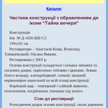
Каталог
Частина конструкції з обрамленням до
ікони “Тайна вечеря”
Конструкція
Інв. № Д-1020-БШ-СЗ.
199x161 см.
Реставратори – Анастасія Козак, Всеволод
Томашевський, Оксана Ямкова.
Реставрована у 2003 р.
Основа конструкції складається з кількох липових та
соснових дощок, скріплених тиблями і цвяхами. Левкас
білого кольору, клеєкрейдяний, тонкий, щільний,
нерівномірно нанесений по всій площі конструкції.
Фарбовий шар – темперний і олійний живопис,
позолочення, посріблення, тоноване під золото.
Стан до реставрації
Розходження дощок основи конструкції, сколи деревини