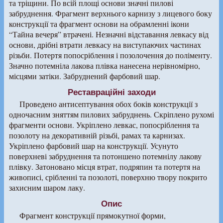
та тріщини. По всій площі основи значні пилові
забруднення. Фрагмент верхнього карнизу з лицевого боку
конструкції та фрагмент основи на обрамленні ікони
“Тайна вечеря” втрачені. Незначні відставання левкасу від
основи, дрібні втрати левкасу на виступаючих частинах
різьби. Потертя попосріблення і позолочення до поліменту.
Значно потемніла лакова плівка нанесена нерівномірно,
місцями затіки. Забруднений фарбовий шар.
Реставраційні заходи
Проведено антисептування обох боків конструкції з
одночасним зняттям пилових забруднень. Скріплено рухомі
фрагменти основи. Укріплено левкас, попосріблення та
позолоту на декоративній різьбі, рамах та карнизах.
Укріплено фарбовий шар на конструкції. Усунуто
поверхневі забруднення та потоншено потемнілу лакову
плівку. Затоновано місця втрат, подряпин та потертя на
живописі, срібленні та позолоті, поверхню твору покрито
захисним шаром лаку.
Опис
Фрагмент конструкції прямокутної форми,