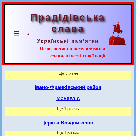
Прадідівська
слава
☰
Українські пам’ятки
Не дозволиш нікому плямити
слави, ні честі твоєї нації
Ще 3 рівня
Івано-Франківський район
Манява с
Ще 1 рівень
Церква Воздвиження
Ще 1 рівень