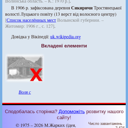
Волинська область. – К.: 1970 р.]
.
Сикиричи
В 1906 р. зафіксована деревня
Тростянецької
волості Луцького повіту (13 верст від волосного центру)
[
Список населённых мест
Волынской губернии. –
Житомир: 1906 г., с. 127]
.
Довідка у Вікіпедії:
uk.wikipedia.org
Вкладені елементи
Воля с
Сподобалась сторінка?
Допоможіть
розвитку нашого
сайту!
Число завантажень :
© 1975 – 2026 М.Жарких (ідея,
2 424