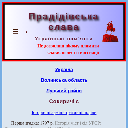
Прадідівська
слава
☰
Українські пам’ятки
Не дозволиш нікому плямити
слави, ні честі твоєї нації
Україна
Волинська область
Луцький район
Сокиричі с
Історичні адміністративні поділи
Перша згадка: 1797 р.
[Історія міст і сіл УРСР: