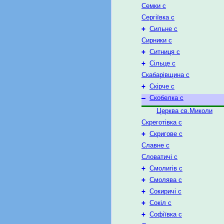
Семки с
Сергіївка с
+
Сильне с
Сирники с
+
Ситниця с
+
Сільце с
Скабарівщина с
+
Скірче с
–
Скобелка с
Церква св.Миколи
Скреготівка с
+
Скригове с
Славне с
Словатичі с
+
Смолигів с
+
Смолява с
+
Сокиричі с
+
Сокіл с
+
Софіївка с