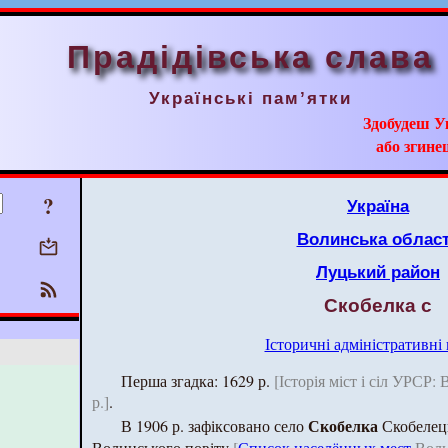
Прадідівська слава
Українські пам’ятки
Здобудеш У
або згинеш
?
Україна
Волинська облас
Луцький район
Скобелка с
Історичні адміністративні
Перша згадка: 1629 р.
[Історія міст і сіл УРСР:
р.]
.
Скобелка
В 1906 р. зафіксовано село
Скобелець
Волинського повіту
[
Список населённых мест
Волы