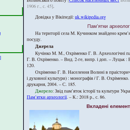
1906 г., с. 45]
.
Довідка у Вікіпедії:
uk.wikipedia.org
Пам’ятки археологі
На території села М. Кучинком знайдено крем’
н
посуду.
Джерела
Кучінко М. М., Охріменко Г. В. Археологічні п
]
Г. В. Охріменко. – Вид. 2-ге, випр. і доп. – Луцьк 
120.
Охріменко Г. В. Населення Волині в праісторич
і духовної культури) : монографія / Г. В. Охріменко
друкарня, 2004. – С. 185.
Джерело
: Звід пам’яток історії та культури Укр
Пам’ятки археології
. – К.: 2018 р., с. 86.
Вкладені елемен