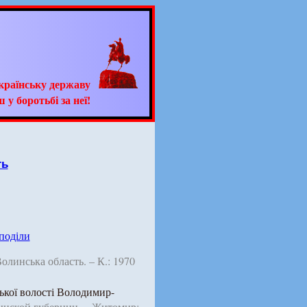
країнську державу
 у боротьбі за неї!
ть
 поділи
 Волинська область. – К.: 1970
кої волості Володимир-
нской губернии. – Житомир: