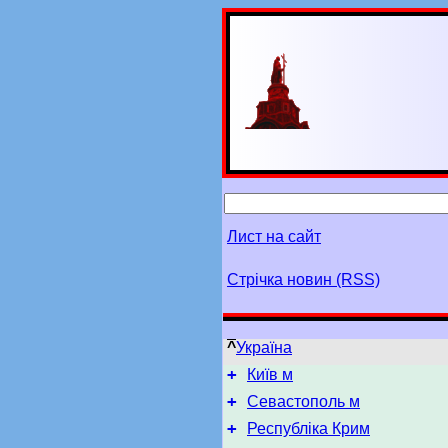
Лист на сайт
Стрічка новин (RSS)
^
Україна
+
Київ м
+
Севастополь м
+
Республіка Крим