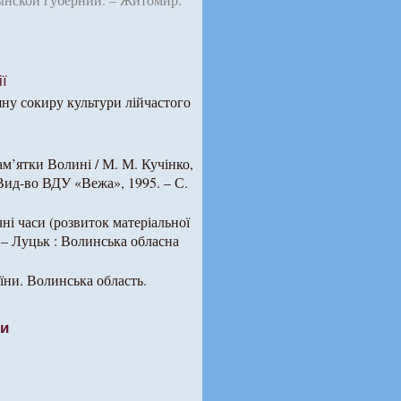
ї
яну сокиру культури лійчастого
ам’ятки Волині / М. М. Кучінко,
: Вид-во ВДУ «Вежа», 1995. – С.
ні часи (розвиток матеріальної
. – Луцьк : Волинська обласна
аїни. Волинська область.
ти