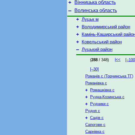
+
Вінницька область
–
Волинська область
+
Луцьк м
+
Володимирський район
+
Камінь-Каширський райо
+
Ковельський район
–
Луцький район
|<<
(
288
/ 348)
[–100
[–30]
Романів с (Торчинська ТГ)
Романівка с
+
Ромашківка с
+
Рудка-Козинська с
+
Рудники с
Рудня с
+
Садів с
Сапогове с
Сарнівка с