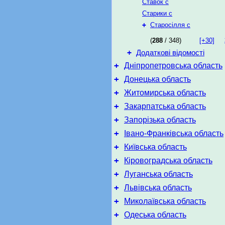
Ставок с
Старики с
+
Старосілля с
(
288
/ 348)
[+30]
+
Додаткові відомості
+
Дніпропетровська область
+
Донецька область
+
Житомирська область
+
Закарпатська область
+
Запорізька область
+
Івано-Франківська область
+
Київська область
+
Кіровоградська область
+
Луганська область
+
Львівська область
+
Миколаївська область
+
Одеська область