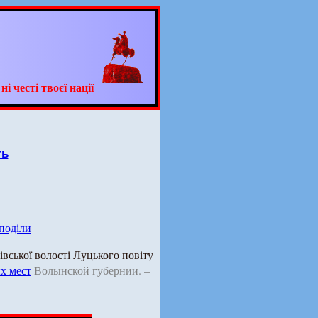
 честі твоєї нації
ть
 поділи
вської волості Луцького повіту
х мест
Волынской губернии. –