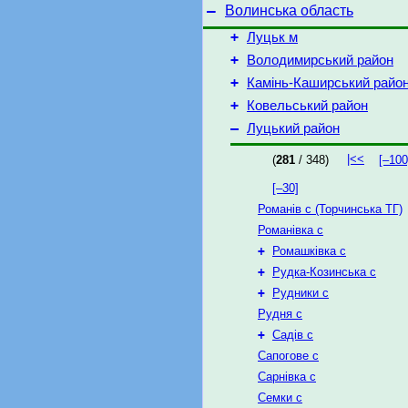
–
Волинська область
+
Луцьк м
+
Володимирський район
+
Камінь-Каширський райо
+
Ковельський район
–
Луцький район
|<<
(
281
/ 348)
[–100
[–30]
Романів с (Торчинська ТГ)
Романівка с
+
Ромашківка с
+
Рудка-Козинська с
+
Рудники с
Рудня с
+
Садів с
Сапогове с
Сарнівка с
Семки с