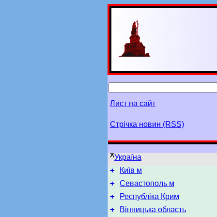
Лист на сайт
Стрічка новин (RSS)
^
Україна
+
Київ м
+
Севастополь м
+
Республіка Крим
+
Вінницька область