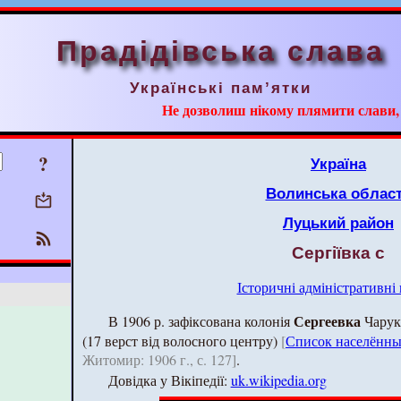
Прадідівська слава
Українські пам’ятки
Не дозволиш нікому плямити слави, ні
?
Україна
Волинська облас
Луцький район
Сергіївка с
Історичні адміністративні
Сергеевка
В 1906 р. зафіксована колонія
Чарукі
(17 верст від волосного центру)
[
Список населённы
Житомир: 1906 г., с. 127]
.
Довідка у Вікіпедії:
uk.wikipedia.org