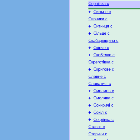
Сергіївка с
+
Сильне с
Сирники с
+
Ситниця с
+
Сільце с
Скабарівщина с
+
Скірче с
+
Скобелка с
Скреготівка с
+
Скригове с
Славне с
Словатичі с
+
Смолигів с
+
Смолява с
+
Сокиричі с
+
Сокіл с
+
Софіївка с
Ставок с
Старики с