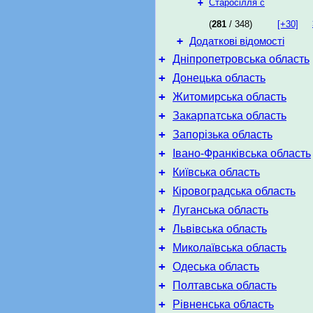
+
Старосілля с
(
281
/ 348)
[+30]
+
Додаткові відомості
+
Дніпропетровська область
+
Донецька область
+
Житомирська область
+
Закарпатська область
+
Запорізька область
+
Івано-Франківська область
+
Київська область
+
Кіровоградська область
+
Луганська область
+
Львівська область
+
Миколаївська область
+
Одеська область
+
Полтавська область
+
Рівненська область