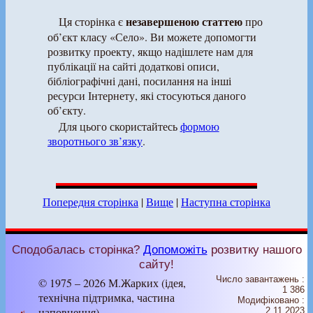
незавершеною статтею
Ця сторінка є
про
об’єкт класу «Село». Ви можете допомогти
розвитку проекту, якщо надішлете нам для
публікації на сайті додаткові описи,
бібліографічні дані, посилання на інші
ресурси Інтернету, які стосуються даного
об’єкту.
Для цього скористайтесь
формою
зворотнього зв’язку
.
Попередня сторінка
|
Вище
|
Наступна сторінка
Сподобалась сторінка?
Допоможіть
розвитку нашого
сайту!
Число завантажень :
© 1975 – 2026 М.Жарких (ідея,
1 386
технічна підтримка, частина
Модифіковано :
наповнення)
2.11.2023