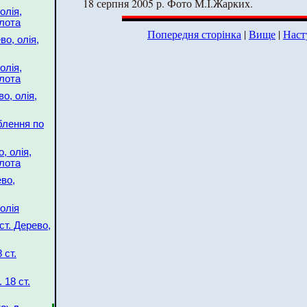
18 серпня 2005 р. Фото М.І.Жарких.
олія,
олота
Попередня сторінка
|
Вище
|
Наст
во, олія,
олія,
олота
о, олія,
ьблення по
, олія,
олота
ево,
олія
ст. Дерево,
 ст.
 18 ст.