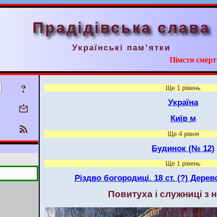
Прадідівська слава
Українські пам’ятки
Пімсти смерт
?
Ще 1 рівень
Україна
Київ м
Ще 4 рівня
Будинок (№ 12)
Ще 1 рівень
Різдво богородиці. 18 ст. (?) Дерев
Повитуха і служниці з