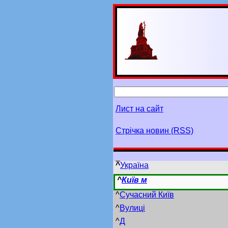
Лист на сайт
Стрічка новин (RSS)
^
Україна
^
Київ м
^
Сучасний Київ
^
Вулиці
^
Д