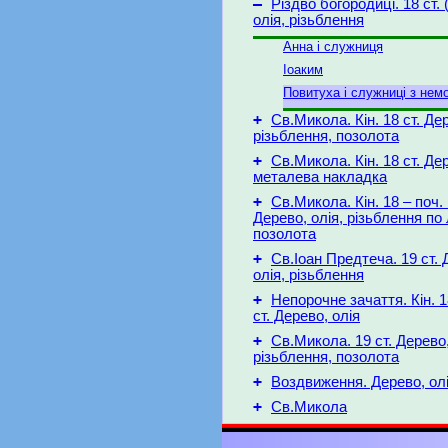
–
Різдво богородиці. 18 ст. 
олія, різьблення
Анна і служниця
Іоаким
Повитуха і служниці з нем
+
Св.Микола. Кін. 18 ст. Дер
різьблення, позолота
+
Св.Микола. Кін. 18 ст. Дер
металева накладка
+
Св.Микола. Кін. 18 – поч. 
Дерево, олія, різьблення по
позолота
+
Св.Іоан Предтеча. 19 ст. 
олія, різьблення
+
Непорочне зачаття. Кін. 1
ст. Дерево, олія
+
Св.Микола. 19 ст. Дерево,
різьблення, позолота
+
Воздвиження. Дерево, ол
+
Св.Микола