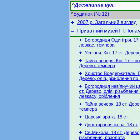
^
Десятинна вул.
^
Будинок (№ 12)
+
2007 р. Загальний вигляд
–
Приватний музей І.Т.Пона
+
Богородиця Одигітрія. 17 
левкас, темпера
+
Успіння. Кін. 17 ст. Дерево
+
Тайна вечеря. Кін. 17 – поч
Дерево, темпера
+
Христос Вседержитель. По
Дерево, олія, різьблення по
+
Богородиця нев’янучий цв
ст. Дерево, олія, різьблення
левкасу, сріблення
+
Тайна вечеря. 18 ст. Дере
темпера
+
Царські врата. 18 ст.
+
Двостороння ікона. 18 ст.
+
Св.Микола. 18 ст. Дерево,
різьблення, позолота