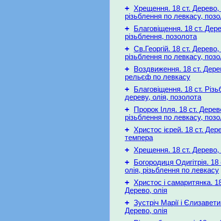
+
Хрещення. 18 ст. Дерево, 
різьблення по левкасу, поз
+
Благовіщення. 18 ст. Дере
різьблення, позолота
+
Св.Георгій. 18 ст. Дерево, 
різьблення по левкасу, поз
+
Воздвиження. 18 ст. Дерев
рельєф по левкасу
+
Благовіщення. 18 ст. Різ
дереву, олія, позолота
+
Пророк Ілля. 18 ст. Дерево
різьблення по левкасу, поз
+
Христос ієрей. 18 ст. Дер
темпера
+
Хрещення. 18 ст. Дерево, 
+
Богородиця Одигітрія. 18 
олія, різьблення по левкасу
+
Христос і самаритянка. 18
Дерево, олія
+
Зустріч Марії і Єлизавети.
Дерево, олія