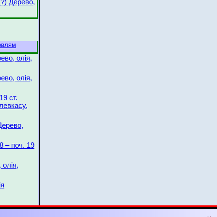
(?) Дерево,
овлям
ево, олія,
ево, олія,
19 ст.
 левкасу,
Дерево,
8 – поч. 19
 олія,
ія