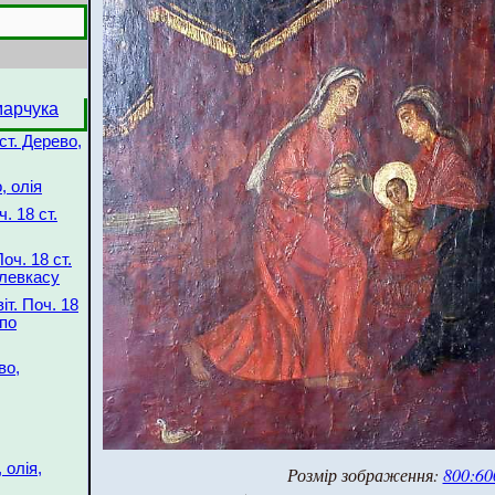
марчука
ст. Дерево,
, олія
. 18 ст.
ч. 18 ст.
 левкасу
іт. Поч. 18
 по
во,
 олія,
Розмір зображення:
800:60