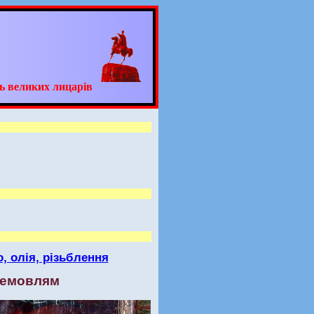
ь великих лицарів
о, олія, різьблення
 немовлям