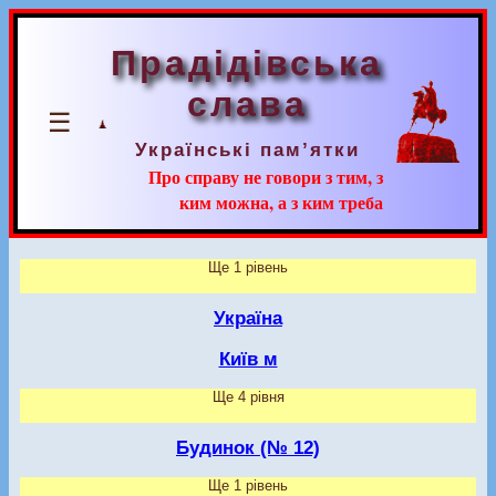
Прадідівська
слава
☰
Українські пам’ятки
Про справу не говори з тим, з
ким можна, а з ким треба
Ще 1 рівень
Україна
Київ м
Ще 4 рівня
Будинок (№ 12)
Ще 1 рівень