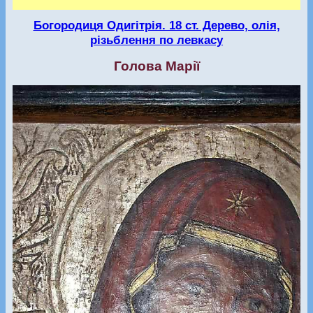
Богородиця Одигітрія. 18 ст. Дерево, олія,
різьблення по левкасу
Голова Марії