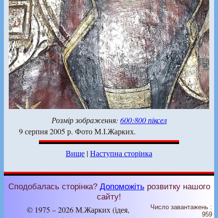
Розмір зображення:
600:800 піксел
9 серпня 2005 р. Фото М.І.Жарких.
Вище
|
Наступна сторінка
Сподобалась сторінка?
Допоможіть
розвитку нашого
сайту!
Число завантажень :
© 1975 – 2026 М.Жарких (ідея,
959