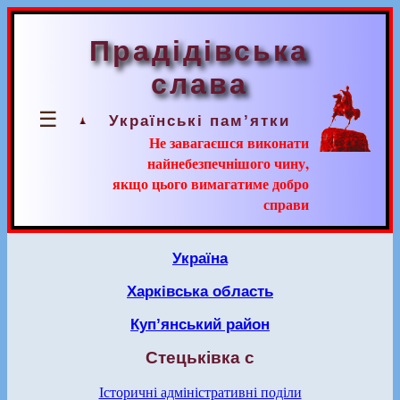
Прадідівська
слава
☰
Українські пам’ятки
Не завагаєшся виконати
найнебезпечнішого чину,
якщо цього вимагатиме добро
справи
Україна
Харківська область
Куп’янський район
Стецьківка с
Історичні адміністративні поділи