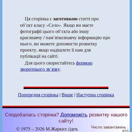
заготовкою
Ця сторінка є
статті про
об’єкт класу «Село». Якщо ви маєте
фотографії цього об’єкта або іншу
краєзнавчу / пам’яткознавчу інформацію про
нього, ви можете допомогти розвитку
проекту, якщо надішлете її нам для
публікації на сайті.
Для цього скористайтесь
формою
зворотнього зв’язку
.
Попередня сторінка
|
Вище
|
Наступна сторінка
Сподобалась сторінка?
Допоможіть
розвитку нашого
сайту!
Число завантажень :
© 1975 – 2026 М.Жарких (ідея,
823