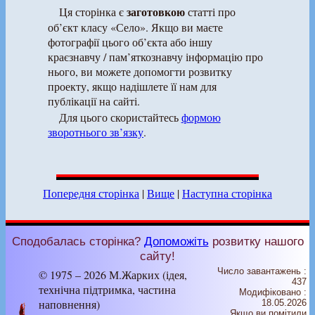
заготовкою
Ця сторінка є
статті про
об’єкт класу «Село». Якщо ви маєте
фотографії цього об’єкта або іншу
краєзнавчу / пам’яткознавчу інформацію про
нього, ви можете допомогти розвитку
проекту, якщо надішлете її нам для
публікації на сайті.
Для цього скористайтесь
формою
зворотнього зв’язку
.
Попередня сторінка
|
Вище
|
Наступна сторінка
Сподобалась сторінка?
Допоможіть
розвитку нашого
сайту!
Число завантажень :
© 1975 – 2026 М.Жарких (ідея,
437
технічна підтримка, частина
Модифіковано :
наповнення)
18.05.2026
Якщо ви помітили