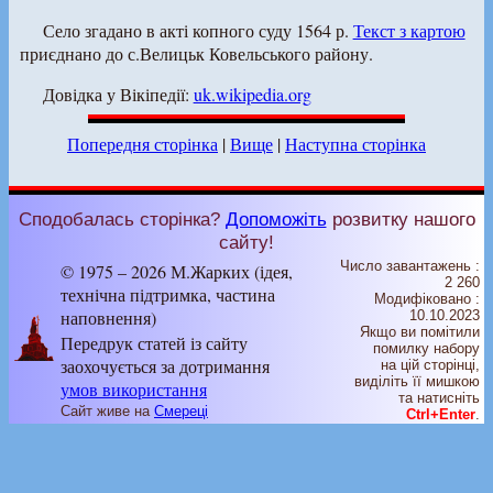
Село згадано в акті копного суду 1564 р.
Текст з картою
приєднано до с.Велицьк Ковельського району.
Довідка у Вікіпедії:
uk.wikipedia.org
Попередня сторінка
|
Вище
|
Наступна сторінка
Сподобалась сторінка?
Допоможіть
розвитку нашого
сайту!
Число завантажень :
© 1975 – 2026 М.Жарких (ідея,
2 260
технічна підтримка, частина
Модифіковано :
наповнення)
10.10.2023
Якщо ви помітили
Передрук статей із сайту
помилку набору
заохочується за дотримання
на цiй сторiнцi,
видiлiть її мишкою
умов використання
та натисніть
Сайт живе на
Смереці
Ctrl+Enter
.