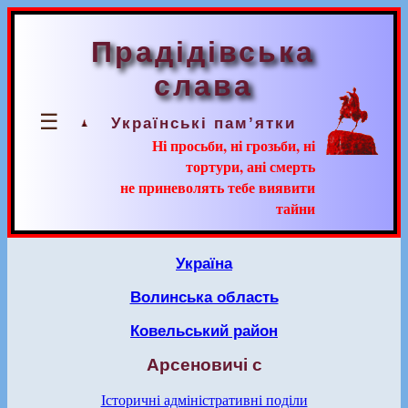
Прадідівська
слава
☰
Українські пам’ятки
Ні просьби, ні грозьби, ні
тортури, ані смерть
не приневолять тебе виявити
тайни
Україна
Волинська область
Ковельський район
Арсеновичі с
Історичні адміністративні поділи