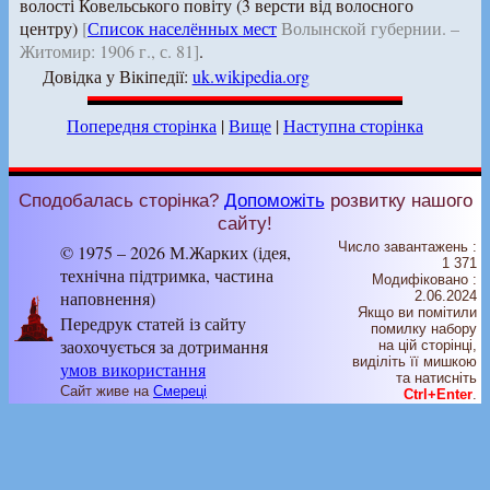
волості Ковельського повіту (3 версти від волосного
центру)
[
Список населённых мест
Волынской губернии. –
Житомир: 1906 г., с. 81]
.
Довідка у Вікіпедії:
uk.wikipedia.org
Попередня сторінка
|
Вище
|
Наступна сторінка
Сподобалась сторінка?
Допоможіть
розвитку нашого
сайту!
Число завантажень :
© 1975 – 2026 М.Жарких (ідея,
1 371
технічна підтримка, частина
Модифіковано :
наповнення)
2.06.2024
Якщо ви помітили
Передрук статей із сайту
помилку набору
заохочується за дотримання
на цiй сторiнцi,
видiлiть її мишкою
умов використання
та натисніть
Сайт живе на
Смереці
Ctrl+Enter
.