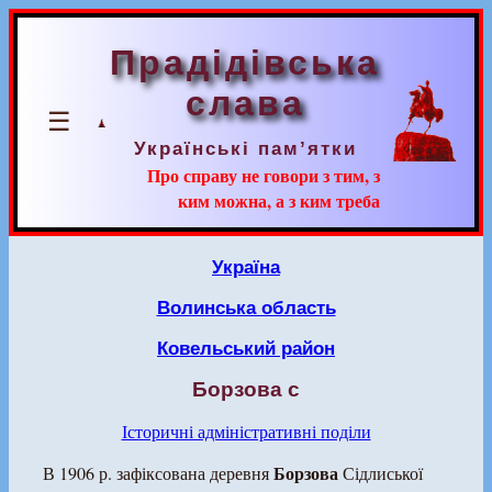
Прадідівська
слава
☰
Українські пам’ятки
Про справу не говори з тим, з
ким можна, а з ким треба
Україна
Волинська область
Ковельський район
Борзова с
Історичні адміністративні поділи
Борзова
В 1906 р. зафіксована деревня
Сідлиської