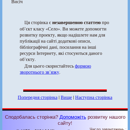
Висіч
незавершеною статтею
Ця сторінка є
про
об’єкт класу «Село». Ви можете допомогти
розвитку проекту, якщо надішлете нам для
публікації на сайті додаткові описи,
бібліографічні дані, посилання на інші
ресурси Інтернету, які стосуються даного
об’єкту.
Для цього скористайтесь
формою
зворотнього зв’язку
.
Попередня сторінка
|
Вище
|
Наступна сторінка
Сподобалась сторінка?
Допоможіть
розвитку нашого
сайту!
Число завантажень :