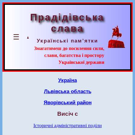
Прадідівська
слава
☰
Українські пам’ятки
Змагатимеш до посилення сили,
слави, багатства і простору
Української держави
Україна
Львівська область
Яворівський район
Висіч с
Історичні адміністративні поділи