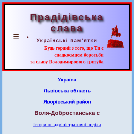
Прадідівська
слава
☰
Українські пам’ятки
Будь гордий з того, що Ти є
спадкоємцем боротьби
за славу Володимирового тризуба
Україна
Львівська область
Яворівський район
Воля-Добростанська с
Історичні адміністративні поділи