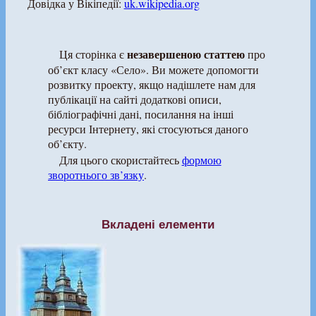
Довідка у Вікіпедії:
uk.wikipedia.org
незавершеною статтею
Ця сторінка є
про
об’єкт класу «Село». Ви можете допомогти
розвитку проекту, якщо надішлете нам для
публікації на сайті додаткові описи,
бібліографічні дані, посилання на інші
ресурси Інтернету, які стосуються даного
об’єкту.
Для цього скористайтесь
формою
зворотнього зв’язку
.
Вкладені елементи