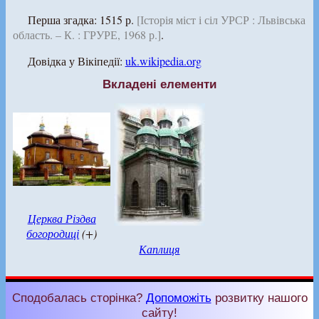
Перша згадка: 1515 р.
[Історія міст і сіл УРСР : Львівська
область. – К. : ГРУРЕ, 1968 р.]
.
Довідка у Вікіпедії:
uk.wikipedia.org
Вкладені елементи
Церква Різдва
богородиці
(+)
Каплиця
Сподобалась сторінка?
Допоможіть
розвитку нашого
сайту!