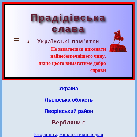
Прадідівська
слава
☰
Українські пам’ятки
Не завагаєшся виконати
найнебезпечнішого чину,
якщо цього вимагатиме добро
справи
Україна
Львівська область
Яворівський район
Вербляни с
Історичні адміністративні поділи