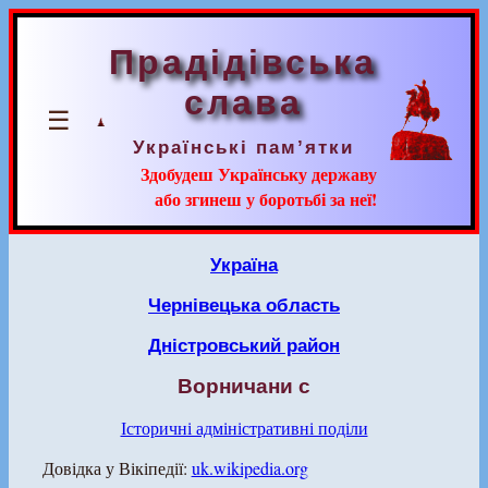
Прадідівська
слава
☰
Українські пам’ятки
Здобудеш Українську державу
або згинеш у боротьбі за неї!
Україна
Чернівецька область
Дністровський район
Ворничани с
Історичні адміністративні поділи
Довідка у Вікіпедії:
uk.wikipedia.org