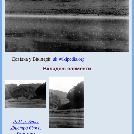
Довідка у Вікіпедії:
uk.wikipedia.org
Вкладені елементи
1991 р. Берег
Дністра біля с.
Гринячка