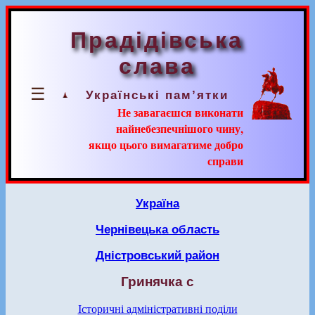
Прадідівська
слава
☰
Українські пам’ятки
Не завагаєшся виконати
найнебезпечнішого чину,
якщо цього вимагатиме добро
справи
Україна
Чернівецька область
Дністровський район
Гринячка с
Історичні адміністративні поділи