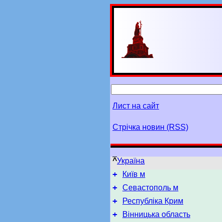
Лист на сайт
Стрічка новин (RSS)
^
Україна
+
Київ м
+
Севастополь м
+
Республіка Крим
+
Вінницька область