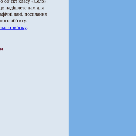
о об’єкт класу «Село».
що надішлете нам для
рафічні дані, посилання
ного об’єкту.
ього зв’язку
.
ти