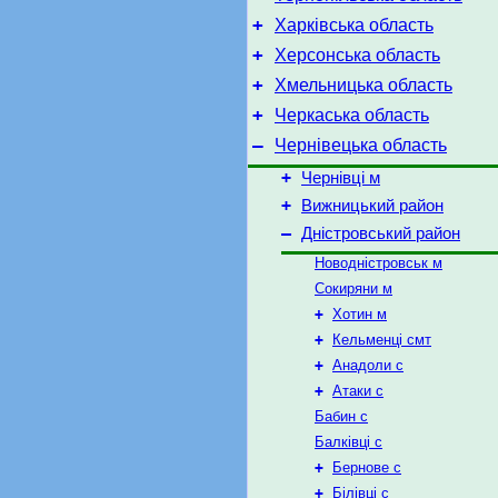
+
Харківська область
+
Херсонська область
+
Хмельницька область
+
Черкаська область
–
Чернівецька область
+
Чернівці м
+
Вижницький район
–
Дністровський район
Новодністровськ м
Сокиряни м
+
Хотин м
+
Кельменці смт
+
Анадоли с
+
Атаки с
Бабин с
Балківці с
+
Бернове с
+
Білівці с