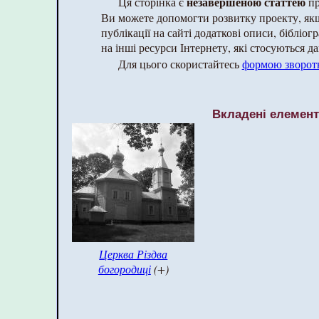
незавершеною статтею
Ця сторінка є
пр
Ви можете допомогти розвитку проекту, як
публікації на сайті додаткові описи, бібліог
на інші ресурси Інтернету, які стосуються да
Для цього скористайтесь
формою зворотн
Вкладені елемен
Церква Різдва
богородиці
(+)