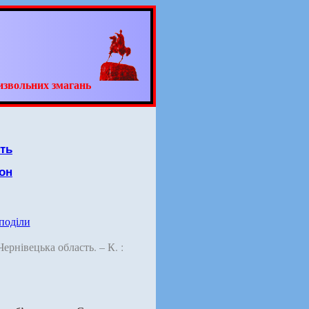
извольних змагань
ть
он
 поділи
 Чернівецька область. – К. :