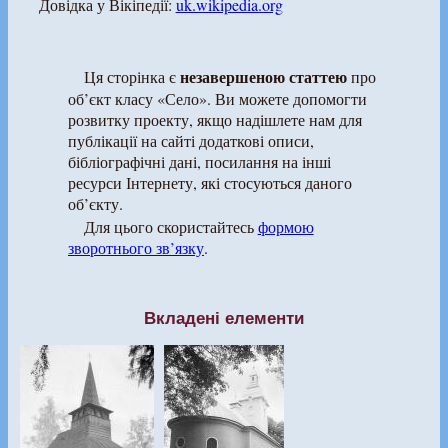
Довідка у Вікіпедії:
uk.wikipedia.org
незавершеною статтею
Ця сторінка є
про
об’єкт класу «Село». Ви можете допомогти
розвитку проекту, якщо надішлете нам для
публікації на сайті додаткові описи,
бібліографічні дані, посилання на інші
ресурси Інтернету, які стосуються даного
об’єкту.
Для цього скористайтесь
формою
зворотнього зв’язку
.
Вкладені елементи