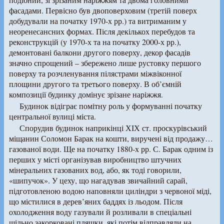
фасадами. Первісно був двоповерховим (третій поверх
добудували на початку 1970-х рр.) та витриманим у
неоренесансних формах. Після декількох перебудов та
реконструкцій (у 1970-х та на початку 2000-х рр.),
демонтовані балкони другого поверху, декор фасадів
значно спрощений – збережено лише рустовку першого
поверху та розчленування пілястрами міжвіконної
площини другого та третього поверху. В об’ємній
композиції будинку домінує зрізане наріжжя.
Будинок відіграє помітну роль у формуванні початку
центральної вулиці міста.
Спорудив будинок наприкінці ХІХ ст. проскурівський
міщанин Соломон Барак на кошти, виручені від продажу…
газованої води. Ще на початку 1880-х рр. С. Барак одним із
перших у місті організував виробництво штучних
мінеральних газованих вод, або, як тоді говорили,
«шипучок». У цеху, що нагадував звичайний сарай,
підготовленою водою наповняли циліндри з червоної міді,
що містилися в дерев’яних баддях із льодом. Після
охолодження воду газували й розливали в спеціальні
щільно закорковані пляшки, які потім відправляли на