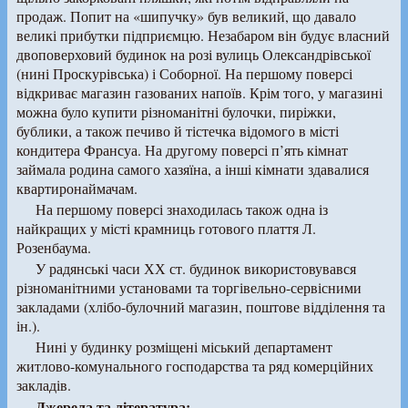
продаж. Попит на «шипучку» був великий, що давало
великі прибутки підприємцю. Незабаром він будує власний
двоповерховий будинок на розі вулиць Олександрівської
(нині Проскурівська) і Соборної. На першому поверсі
відкриває магазин газованих напоїв. Крім того, у магазині
можна було купити різноманітні булочки, пиріжки,
бублики, а також печиво й тістечка відомого в місті
кондитера Франсуа. На другому поверсі п’ять кімнат
займала родина самого хазяїна, а інші кімнати здавалися
квартиронаймачам.
На першому поверсі знаходилась також одна із
найкращих у місті крамниць готового плаття Л.
Розенбаума.
У радянські часи ХХ ст. будинок використовувався
різноманітними установами та торгівельно-сервісними
закладами (хлібо-булочний магазин, поштове відділення та
ін.).
Нині у будинку розміщені міський департамент
житлово-комунального господарства та ряд комерційних
закладів.
Джерела та література: