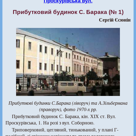
Проскурівська вул.
Прибутковий будинок С. Барака (№ 1)
Сергій Єсюнін
Прибуткові будинки С.Барака (ліворуч) та А.Зільбермана
(праворуч), фото 1970-х рр.
Прибутковий будинок С. Барака, кін. ХІХ ст. Вул.
Проскурівська, 1. На розі з вул. Соборною.
Триповерховий, цегляний, тинькований, у плані Г-
подібний, зі зрізаним наріжжям та двома головними