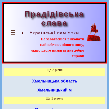
Прадідівська
слава
☰
Українські пам’ятки
Не завагаєшся виконати
найнебезпечнішого чину,
якщо цього вимагатиме добро
справи
Ще 2 рівня
Хмельницька область
Хмельницький м
Ще 1 рівень