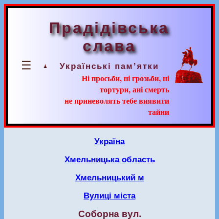
Прадідівська
слава
☰
Українські пам’ятки
Ні просьби, ні грозьби, ні
тортури, ані смерть
не приневолять тебе виявити
тайни
Україна
Хмельницька область
Хмельницький м
Вулиці міста
Соборна вул.