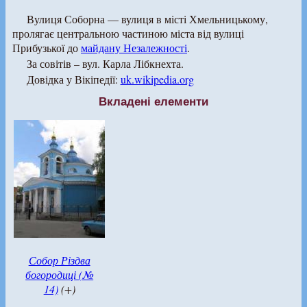
Вулиця Соборна — вулиця в місті Хмельницькому,
пролягає центральною частиною міста від вулиці
Прибузької до
майдану Незалежності
.
За совітів – вул. Карла Лібкнехта.
Довідка у Вікіпедії:
uk.wikipedia.org
Вкладені елементи
Собор Різдва
богородиці (№
14)
(+)