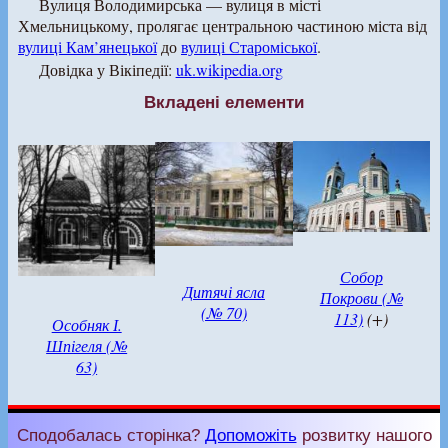
Вулиця Володимирська — вулиця в місті
Хмельницькому, пролягає центральною частиною міста від
вулиці Кам’янецької
до
вулиці Староміської
.
Довідка у Вікіпедії:
uk.wikipedia.org
Вкладені елементи
Собор
Дитячі ясла
Покрови (№
(№ 70)
113)
(+)
Особняк І.
Шпігеля (№
63)
Сподобалась сторінка?
Допоможіть
розвитку нашого