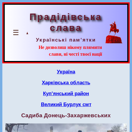
Прадідівська
слава
☰
Українські пам’ятки
Не дозволиш нікому плямити
слави, ні честі твоєї нації
Україна
Харківська область
Куп’янський район
Великий Бурлук смт
Садиба Донець-Захаржевських