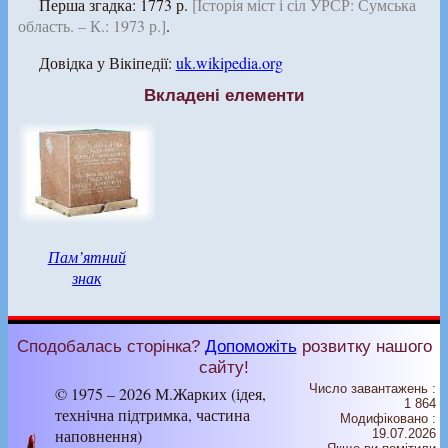
Перша згадка: 1773 р.
[Історія міст і сіл УРСР: Сумська
область. – К.: 1973 р.]
.
Довідка у Вікіпедії:
uk.wikipedia.org
Вкладені елементи
Пам’ятний
знак
Сподобалась сторінка?
Допоможіть
розвитку нашого
сайту!
Число завантажень :
© 1975 – 2026 М.Жарких (ідея,
1 864
технічна підтримка, частина
Модифіковано :
наповнення)
19.07.2026