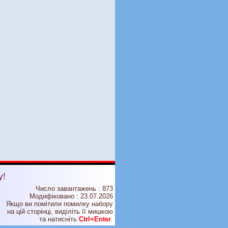
у!
Число завантажень : 873
Модифіковано :
23.07.2026
Якщо ви помітили помилку набору
на цiй сторiнцi, видiлiть її мишкою
та натисніть
Ctrl+Enter
.