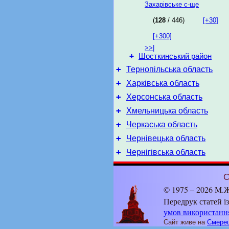
Захарівське с-ще
(
128
/ 446)
[+30]
[+300]
>>|
+
Шосткинський район
+
Тернопільська область
+
Харківська область
+
Херсонська область
+
Хмельницька область
+
Черкаська область
+
Чернівецька область
+
Чернігівська область
С
© 1975 – 2026 М.Ж
Передрук статей і
умов використанн
Сайт живе на
Смерец