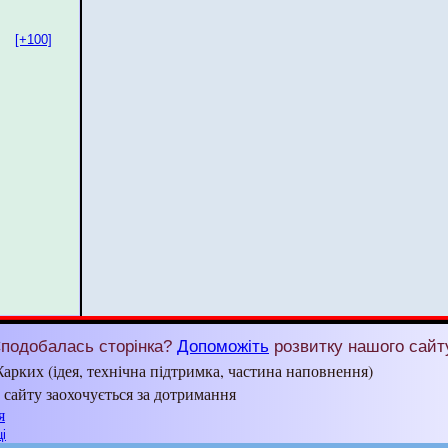
[+100]
подобалась сторінка?
Допоможіть
розвитку нашого сайт
арких (ідея, технічна підтримка, частина наповнення)
з сайту заохочується за дотримання
я
і