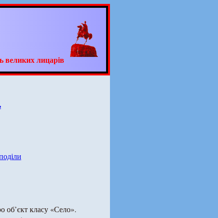
ь великих лицарів
ь
 поділи
о об’єкт класу «Село».