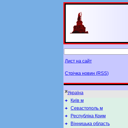
Лист на сайт
Стрічка новин (RSS)
^
Україна
+
Київ м
+
Севастополь м
+
Республіка Крим
+
Вінницька область