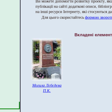
Ви можете допомогти розвитку проекту, як
публікації на сайті додаткові описи, бібліог
на інші ресурси Інтернету, які стосуються да
Для цього скористайтесь
формою зворотн
Вкладені елемен
Могила Лєбєдєва
П.К.