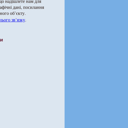
що надішлете нам для
рафічні дані, посилання
ного об’єкту.
ього зв’язку
.
ти