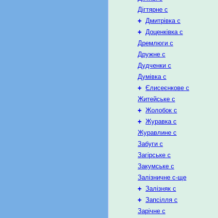
Дігтярне с
+
Дмитрівка с
+
Доценківка с
Дремлюги с
Дружне с
Дудченки с
Думівка с
+
Єлисеєнкове с
Житейське с
+
Жолобок с
+
Журавка с
Журавлине с
Забуги с
Загірське с
Закумське с
Залізничне с-ще
+
Залізняк с
+
Запсілля с
Зарічне с