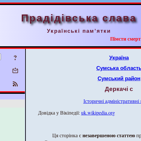
Прадідівська слава
Українські пам’ятки
Пімсти смерт
?
Україна
Сумська област
Сумський район
Деркачі с
Історичні адміністративні
Довідка у Вікіпедії:
uk.wikipedia.org
незавершеною статтею
Ця сторінка є
пр