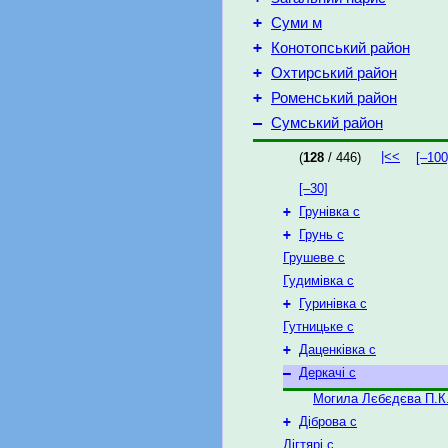
+
Суми м
+
Конотопський район
+
Охтирський район
+
Роменський район
–
Сумський район
|<<
(
128
/ 446)
[–100
[–30]
+
Грунівка с
+
Грунь с
Грушеве с
Гудимівка с
+
Гуринівка с
Гутницьке с
+
Даценківка с
–
Деркачі с
Могила Лєбєдєва П.К
+
Діброва с
Дігтярі с