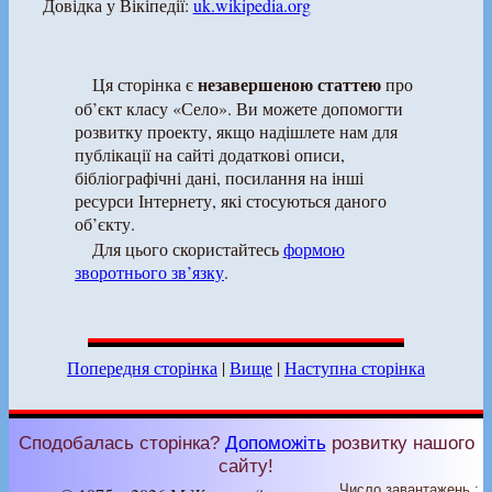
Довідка у Вікіпедії:
uk.wikipedia.org
незавершеною статтею
Ця сторінка є
про
об’єкт класу «Село». Ви можете допомогти
розвитку проекту, якщо надішлете нам для
публікації на сайті додаткові описи,
бібліографічні дані, посилання на інші
ресурси Інтернету, які стосуються даного
об’єкту.
Для цього скористайтесь
формою
зворотнього зв’язку
.
Попередня сторінка
|
Вище
|
Наступна сторінка
Сподобалась сторінка?
Допоможіть
розвитку нашого
сайту!
Число завантажень :