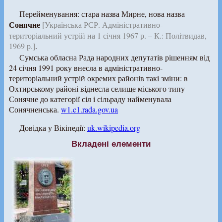
Перейменування: стара назва Мирне, нова назва
Сонячне
[Українська РСР. Адміністративно-
територіальний устрій на 1 січня 1967 р. – К.: Політвидав,
1969 р.]
.
Сумська обласна Рада народних депутатів рішенням від
24 січня 1991 року внесла в адміністративно-
територіальний устрій окремих районів такі зміни: в
Охтирському районі віднесла селище міського типу
Сонячне до категорії сіл і сільраду найменувала
Сонячненська.
w1.c1.rada.gov.ua
Довідка у Вікіпедії:
uk.wikipedia.org
Вкладені елементи