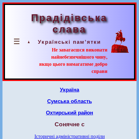
Прадідівська
слава
☰
Українські пам’ятки
Не завагаєшся виконати
найнебезпечнішого чину,
якщо цього вимагатиме добро
справи
Україна
Сумська область
Охтирський район
Сонячне с
Історичні адміністративні поділи