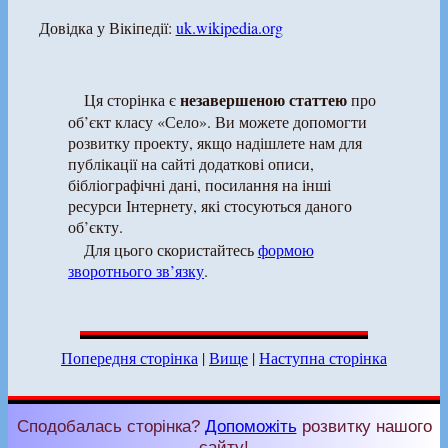
Довідка у Вікіпедії:
uk.wikipedia.org
незавершеною статтею
Ця сторінка є
про
об’єкт класу «Село». Ви можете допомогти
розвитку проекту, якщо надішлете нам для
публікації на сайті додаткові описи,
бібліографічні дані, посилання на інші
ресурси Інтернету, які стосуються даного
об’єкту.
Для цього скористайтесь
формою
зворотнього зв’язку
.
Попередня сторінка
|
Вище
|
Наступна сторінка
Сподобалась сторінка?
Допоможіть
розвитку нашого
сайту!