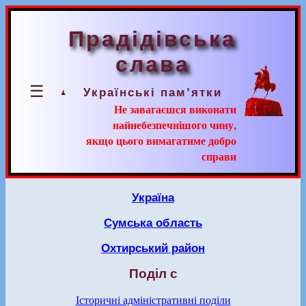
Прадідівська
слава
☰
Українські пам’ятки
Не завагаєшся виконати
найнебезпечнішого чину,
якщо цього вимагатиме добро
справи
Україна
Сумська область
Охтирський район
Поділ с
Історичні адміністративні поділи