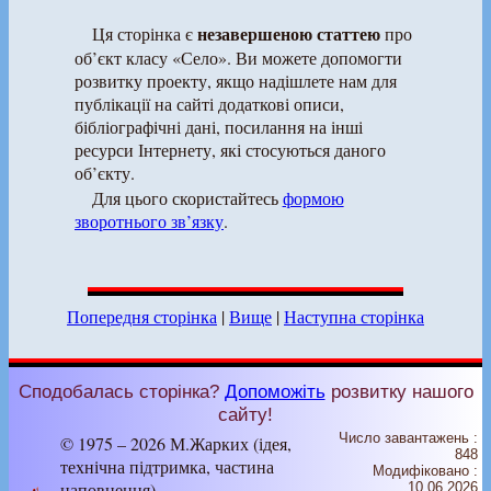
незавершеною статтею
Ця сторінка є
про
об’єкт класу «Село». Ви можете допомогти
розвитку проекту, якщо надішлете нам для
публікації на сайті додаткові описи,
бібліографічні дані, посилання на інші
ресурси Інтернету, які стосуються даного
об’єкту.
Для цього скористайтесь
формою
зворотнього зв’язку
.
Попередня сторінка
|
Вище
|
Наступна сторінка
Сподобалась сторінка?
Допоможіть
розвитку нашого
сайту!
Число завантажень :
© 1975 – 2026 М.Жарких (ідея,
848
технічна підтримка, частина
Модифіковано :
наповнення)
10.06.2026