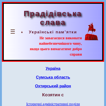
Прадідівська
слава
☰
Українські пам’ятки
Не завагаєшся виконати
найнебезпечнішого чину,
якщо цього вимагатиме добро
справи
Україна
Сумська область
Охтирський район
Козятин с
Історичні адміністративні поділи