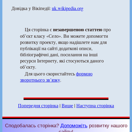
Довідка у Вікіпедії:
uk.wikipedia.org
незавершеною статтею
Ця сторінка є
про
об’єкт класу «Село». Ви можете допомогти
розвитку проекту, якщо надішлете нам для
публікації на сайті додаткові описи,
бібліографічні дані, посилання на інші
ресурси Інтернету, які стосуються даного
об’єкту.
Для цього скористайтесь
формою
зворотнього зв’язку
.
Попередня сторінка
|
Вище
|
Наступна сторінка
Сподобалась сторінка?
Допоможіть
розвитку нашого
сайту!